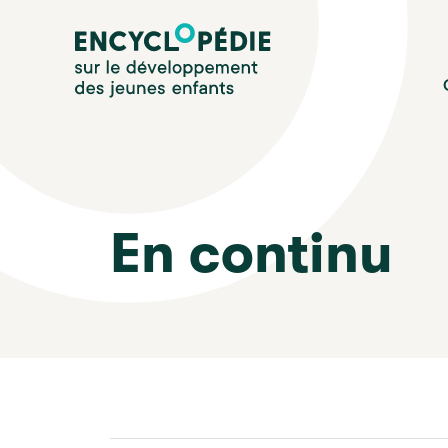
Aller
Encyclopédie sur le développement des jeunes enfan
au
contenu
principal
En continu