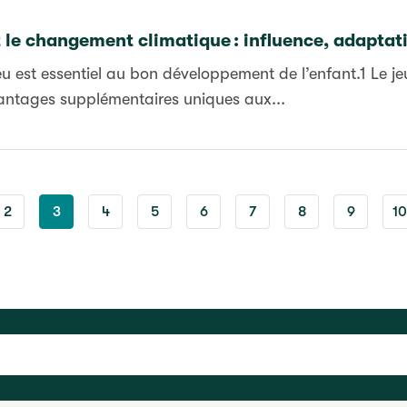
et le changement climatique : influence, adaptat
eu est essentiel au bon développement de l’enfant.1 Le jeu 
antages supplémentaires uniques aux...
2
3
4
5
6
7
8
9
10