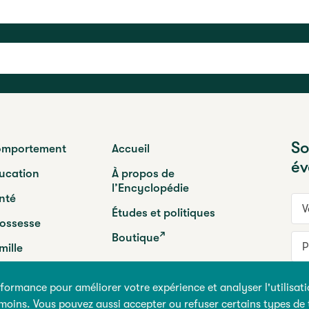
So
mportement
Accueil
év
ucation
À propos de
l’Encyclopédie
nté
Vot
Études et politiques
ossesse
Boutique
Pr
mille
ogrammes
formance pour améliorer votre expérience et analyser l'utilisati
M
témoins. Vous pouvez aussi accepter ou refuser certains types de