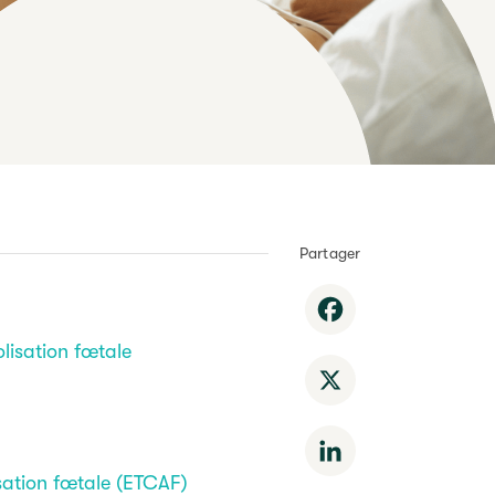
Partager
Facebook
lisation fœtale
X
LinkedIn
isation fœtale (ETCAF)