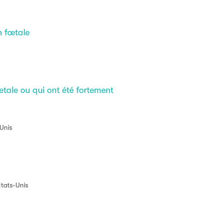
n fœtale
etale ou qui ont été fortement
-Unis
États-Unis