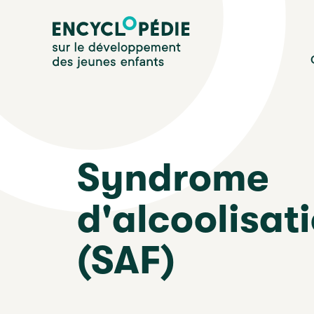
Aller
Encyclopédie sur le développement des jeunes enfan
au
contenu
principal
Syndrome
d'alcoolisat
(SAF)