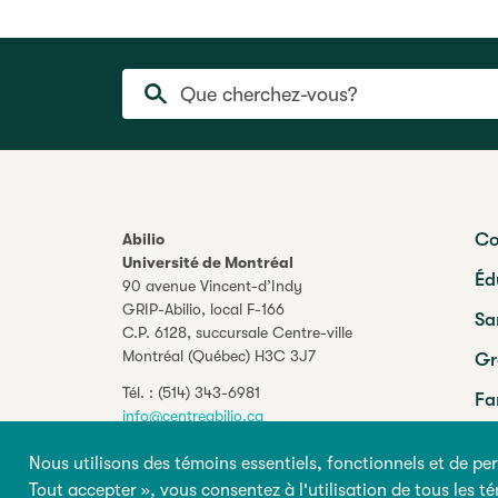
Que cherchez-vous?
Co
Abilio
Université de Montréal
Éd
90 avenue Vincent-d’Indy
GRIP-Abilio,
local F-166
Sa
C.P. 6128, succursale Centre-ville
Montréal (Québec) H3C 3J7
Gr
Tél. :
(514) 343-6981
Fa
info@centreabilio.ca
Pr
Nous utilisons des témoins essentiels, fonctionnels et de per
Suivez-nous !
Tout accepter », vous consentez à l'utilisation de tous les 
Facebook
Twitter
Youtube
LinkedIn