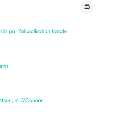
Print
és par l’alcoolisation fœtale
nnor
attson, et O’Connor