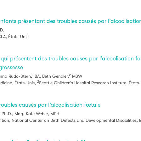
enfants présentant des troubles causés par l’alcoolisatio
.D.
LA, États-Unis
qui présentent des troubles causés par l’alcoolisation fo
 grossesse
1
2
enna Rudo-Stern,
BA, Beth Gendler,
MSW
2
dicine, États-Unis,
Seattle Children’s Hospital Research Institute, États
roubles causés par l’alcoolisation fœtale
, Ph.D., Mary Kate Weber, MPH
tion, National Center on Birth Defects and Developmental Disabilities, 