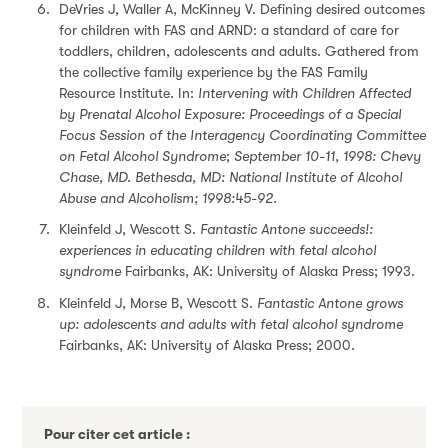
DeVries J, Waller A, McKinney V. Defining desired outcomes
for children with FAS and ARND: a standard of care for
toddlers, children, adolescents and adults. Gathered from
the collective family experience by the FAS Family
Resource Institute. In:
Intervening with Children Affected
by Prenatal Alcohol Exposure: Proceedings of a Special
Focus Session of the Interagency Coordinating Committee
on Fetal Alcohol Syndrome
;
September 10-11, 1998: Chevy
Chase, MD. Bethesda, MD: National Institute of Alcohol
Abuse and Alcoholism; 1998:45-92.
Kleinfeld J, Wescott S.
Fantastic Antone succeeds!:
experiences in educating children with fetal alcohol
syndrome
Fairbanks, AK: University of Alaska Press; 1993.
Kleinfeld J, Morse B, Wescott S.
Fantastic Antone grows
up: adolescents and adults with fetal alcohol syndrome
Fairbanks, AK: University of Alaska Press; 2000.
Pour citer cet article :