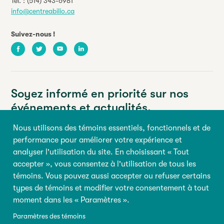
Tél. :
(514) 343-6981
info@centreabilio.ca
Suivez-nous !
Facebook
Twitter
Youtube
LinkedIn
Soyez informé en priorité sur nos
événements et actualités.
Nous utilisons des témoins essentiels, fonctionnels et de
Votre adresse courriel
performance pour améliorer votre expérience et
analyser l'utilisation du site. En choisissant « Tout
Prénom
Nom
accepter », vous consentez à l'utilisation de tous les
témoins. Vous pouvez aussi accepter ou refuser certains
types de témoins et modifier votre consentement à tout
M’inscrire
moment dans les « Paramètres ».
Paramètres des témoins