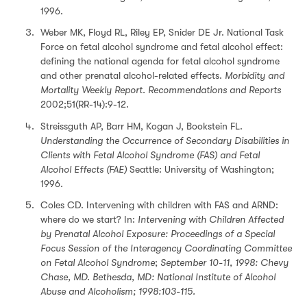
1996.
Weber MK, Floyd RL, Riley EP, Snider DE Jr. National Task
Force on fetal alcohol syndrome and fetal alcohol effect:
defining the national agenda for fetal alcohol syndrome
and other prenatal alcohol-related effects.
Morbidity and
Mortality Weekly Report. Recommendations and Reports
2002;51(RR-14):9-12.
Streissguth AP, Barr HM, Kogan J, Bookstein FL.
Understanding the Occurrence of Secondary Disabilities in
Clients with Fetal Alcohol Syndrome (FAS) and Fetal
Alcohol Effects (FAE)
Seattle: University of Washington;
1996.
Coles CD. Intervening with children with FAS and ARND:
where do we start? In:
Intervening with Children Affected
by Prenatal Alcohol Exposure: Proceedings of a Special
Focus Session of the Interagency Coordinating Committee
on Fetal Alcohol Syndrome
;
September 10-11, 1998: Chevy
Chase, MD. Bethesda, MD: National Institute of Alcohol
Abuse and Alcoholism; 1998:103-115.