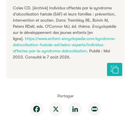
Coles CD. [Archivé] Individus affectés par le syndrome
d’alcoolisation fœtale (SAF) et leurs familles : prévention,
intervention et soutien. Dans: Tremblay RE, Boivin M,
Peters RDeV, eds. O’Connor MJ, éd. thème.
Encyclopédie
sur le développement des jeunes enfants
[en
ligne].
https://www.enfant-encyclopedie.com/syndrome-
dalcoolisation-foetale-saf/selon-experts/individus-
affectes-par-le-syndrome-dalcoolisation
. Publié : Mai
2003. Consulté le 7 août 2026.
Citer cet
Partager
Facebook
X
LinkedIn
Print