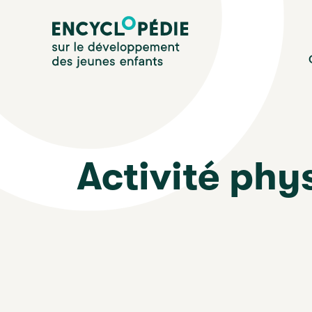
Aller
Encyclopédie sur le développement des jeunes enfan
au
contenu
principal
Activité phy