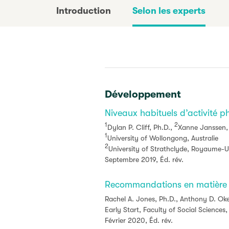
Introduction
Selon les experts
Développement
Niveaux habituels d’activité p
1
2
Dylan P. Cliff, Ph.D.,
Xanne Janssen,
1
University of Wollongong, Australie
2
University of Strathclyde, Royaume-U
Septembre 2019, Éd. rév.
Recommandations en matière d’
Rachel A. Jones, Ph.D., Anthony D. Oke
Early Start, Faculty of Social Sciences,
Février 2020, Éd. rév.