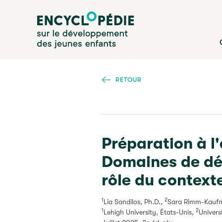
Aller
Encyclopédie sur le développement des jeunes enfan
au
contenu
principal
RETOUR
Préparation à l'
Domaines de dé
rôle du context
1
2
Lia Sandilos, Ph.D.,
Sara Rimm-Kaufm
1
2
Lehigh University, États-Unis,
Univers