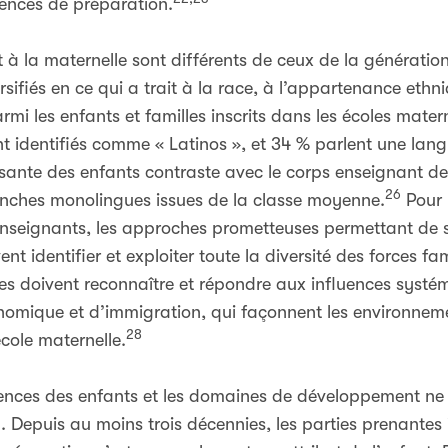
ences de préparation.
t à la maternelle sont différents de ceux de la génératio
ersifiés en ce qui a trait à la race, à l’appartenance et
mi les enfants et familles inscrits dans les écoles mater
t identifiés comme « Latinos », et 34 % parlent une lang
ssante des enfants contraste avec le corps enseignant d
26
nches monolingues issues de la classe moyenne.
Pour p
s enseignants, les approches prometteuses permettant de s
nt identifier et exploiter toute la diversité des forces fam
ces doivent reconnaître et répondre aux influences syst
onomique et d’immigration, qui façonnent les environne
28
école maternelle.
tences des enfants et les domaines de développement ne
. Depuis au moins trois décennies, les parties prenantes