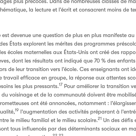
s âges plus précoces. Dans de nombreuses classes de mat
matique, la lecture et l’écrit et consacrent moins de te
le est devenue une question de plus en plus manifeste au 
des États explorent les mérites des programmes préscolai
des écoles maternelles aux États-Unis ont créé des rappo
ves, dont les résultats ont indiqué que 70 % des enfants 
rs de leur transition vers l’école. Ces enseignants ont i
travail efficace en groupe, la réponse aux attentes scola
17
soins les plus pressants.
Pour améliorer la transition ve
e, du voisinage et de la communauté doivent être mobilisé
prometteuses ont été annoncées, notamment : l’élargisse
19
alité,
l’augmentation des activités préparant à l’entré
21
tre le milieu familial et le milieu scolaire.
Un des défis 
s sont tous influencés par des déterminants sociaux en ma
22,23