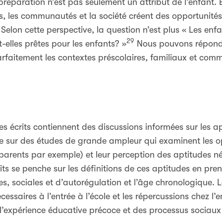
réparation n’est pas seulement un attribut de l’enfant. E
s, les communautés et la société créent des opportunités
elon cette perspective, la question n’est plus « Les enfan
29
t-elles prêtes pour les enfants? »
Nous pouvons répondr
aitement les contextes préscolaires, familiaux et comm
s écrits contiennent des discussions informées sur les ap
ée sur des études de grande ampleur qui examinent les o
parents par exemple) et leur perception des aptitudes néce
ts se penche sur les définitions de ces aptitudes en pr
es, sociales et d’autorégulation et l’âge chronologique. 
cessaires à l’entrée à l’école et les répercussions chez l’
l’expérience éducative précoce et des processus sociaux 