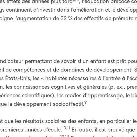
les effets des années plus tard
, l’éducation précoce c
s continuent d’investir dans l’amélioration et le dévelo
igne l’augmentation de 32 % des effectifs de prématern
indicateur permettant de savoir si un enfant est prêt pour
il de compétences et de domaines de développement. Sel
États-Unis, les « habiletés nécessaires à l’entrée à l’éc
n, les connaissances cognitives et générales (p. ex., pre
iences scientifiques), les modes d’apprentissage, le bie
9
ue le développement socioaffectif.
que les résultats scolaires des enfants, en particulier le
10,11
 premières années d’école.
En outre, il est prouvé que 
12,13