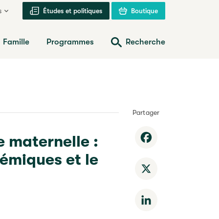
s
Études et politiques
Boutique
Famille
Programmes
Recherche
Partager
e maternelle :
Facebook
émiques et le
X
LinkedIn