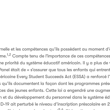
rnelle et les compétences qu’ils possèdent au moment d’e
1,2
rme.
Compte tenu de l'importance de ces compétences 
e priorité du système éducatif américain. Il y a plus de v
el était de « s’assurer que tous les enfants qui entrent 
méricaine Every Student Succeeds Act (ESSA) a renforcé 
ts qu’ils documentent la façon dont les programmes présc
 des jeunes enfants. Cette loi a engendré une augment
tion et du développement du personnel dans le système édu
19 ait perturbé le niveau d’inscription préscolaire en 20
5,6