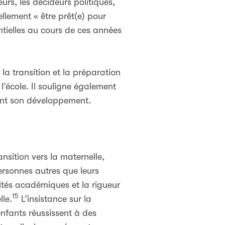
rs, les décideurs politiques,
ellement « être prêt(e) pour
ntielles au cours de ces années
la transition et la préparation
 l’école. Il souligne également
cent son développement.
ansition vers la maternelle,
ersonnes autres que leurs
rités académiques et la rigueur
15
lle.
L’insistance sur la
enfants réussissent à des