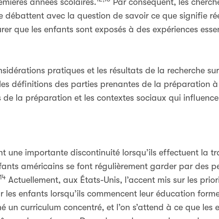
emières années scolaires.
Par conséquent, les chercheu
e débattent avec la question de savoir ce que signifie ré
surer que les enfants sont exposés à des expériences esse
idérations pratiques et les résultats de la recherche sur 
r les définitions des parties prenantes de la préparation à
es de la préparation et les contextes sociaux qui influen
nt une importante discontinuité lorsqu’ils effectuent la tr
fants américains se font régulièrement garder par des p
14
Actuellement, aux États-Unis, l’accent mis sur les prio
r les enfants lorsqu’ils commencent leur éducation forme
é un curriculum concentré, et l’on s’attend à ce que les 