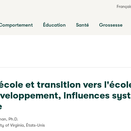
Françai
ts
Comportement
Éducation
Santé
Grossesse
école et transition vers l'écol
veloppement, influences syst
e
an, Ph.D.
ity of Virginia, États-Unis