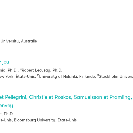
University, Australie
 jeu
3
nio, Ph.D.,
Robert Lecusay, Ph.D.
2
3
ew York, États-Unis,
University of Helsinki, Finlande,
Stockholm Univers
t Pellegrini, Christie et Roskos, Samuelsson et Pramling
Jenvey
e, Ph.D.
ts-Unis, Bloomsburg University, États-Unis