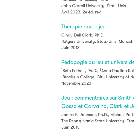
John Carroll University, États-Unis
Avril 2023, 2e éd. rév.
Thérapie par le jeu
Cindy Dell Clark, Ph.D.
Rutgers University, États-Unis, Monash 
Juin 2013
Pédagogie du jeu et univers de
1
2
Beth Ferholt, Ph.D.,
Anna Pauliina Rai
1
Brooklyn College, City University of N
Novembre 2023
Jeu : commentaires sur Smith e
Gosso et Carvalho, Clark et 
James E. Johnson, Ph.D., Michael Patt
The Pennsylvania State University, Éta
Juin 2013