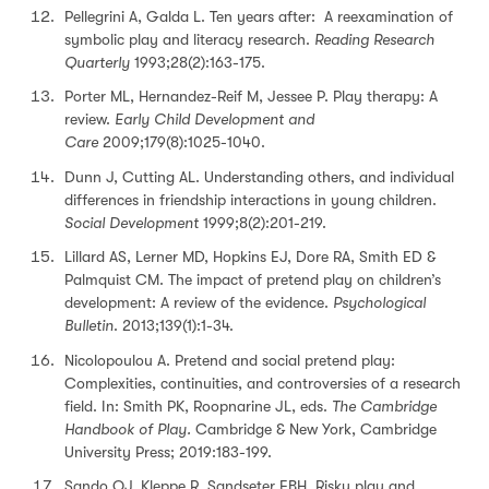
Pellegrini A, Galda L. Ten years after: A reexamination of
symbolic play and literacy research.
Reading Research
Quarterly
1993;28(2):163-175.
Porter ML, Hernandez-Reif M, Jessee P. Play therapy: A
review.
Early Child Development and
Care
2009;179(8):1025-1040.
Dunn J, Cutting AL. Understanding others, and individual
differences in friendship interactions in young children.
Social Development
1999;8(2):201-219.
Lillard AS, Lerner MD, Hopkins EJ, Dore RA, Smith ED &
Palmquist CM. The impact of pretend play on children’s
development: A review of the evidence.
Psychological
Bulletin
. 2013;139(1):1-34.
Nicolopoulou A. Pretend and social pretend play:
Complexities, continuities, and controversies of a research
field. In: Smith PK, Roopnarine JL, eds.
The Cambridge
Handbook of Play.
Cambridge & New York, Cambridge
University Press; 2019:183-199.
Sando OJ, Kleppe R, Sandseter EBH. Risky play and