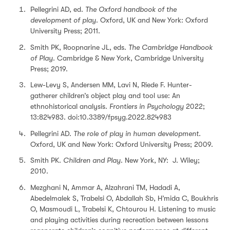
Pellegrini AD, ed.
The Oxford handbook of the
development of play
. Oxford, UK and New York: Oxford
University Press; 2011.
Smith PK, Roopnarine JL, eds.
The Cambridge Handbook
of Play
. Cambridge & New York, Cambridge University
Press; 2019.
Lew-Levy S, Andersen MM, Lavi N, Riede F. Hunter-
gatherer children’s object play and tool use: An
ethnohistorical analysis.
Frontiers in Psychology
2022;
13:824983. doi:10.3389/fpsyg.2022.824983
Pellegrini AD.
The role of play in human development.
Oxford, UK and New York: Oxford University Press; 2009.
Smith PK.
Children and Play
. New York, NY: J. Wiley;
2010.
Mezghani N, Ammar A, Alzahrani TM, Hadadi A,
Abedelmalek S, Trabelsi O, Abdallah Sb, H’mida C, Boukhris
O, Masmoudi L, Trabelsi K, Chtourou H. Listening to music
and playing activities during recreation between lessons