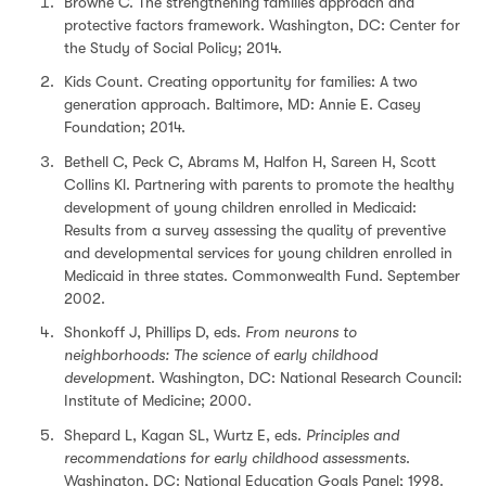
Browne C. The strengthening families approach and
protective factors framework. Washington, DC: Center for
the Study of Social Policy; 2014.
Kids Count. Creating opportunity for families: A two
generation approach. Baltimore, MD: Annie E. Casey
Foundation; 2014.
Bethell C, Peck C, Abrams M, Halfon H, Sareen H, Scott
Collins Kl. Partnering with parents to promote the healthy
development of young children enrolled in Medicaid:
Results from a survey assessing the quality of preventive
and developmental services for young children enrolled in
Medicaid in three states. Commonwealth Fund. September
2002.
Shonkoff J, Phillips D, eds.
From neurons to
neighborhoods: The science of early childhood
development
. Washington, DC: National Research Council:
Institute of Medicine; 2000.
Shepard L, Kagan SL, Wurtz E, eds.
Principles and
recommendations for early childhood assessments
.
Washington, DC: National Education Goals Panel; 1998.