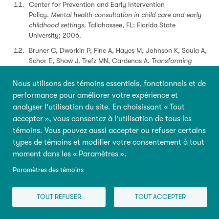
Center for Prevention and Early Intervention
Policy.
Mental health consultation in child care and early
childhood settings
. Tallahassee, FL: Florida State
University; 2006.
Bruner C, Dworkin P, Fine A, Hayes M, Johnson K, Sauia A,
Schor E, Shaw J. Trefz MN, Cardenas A.
Transforming
young child primary health care practice: building upon
evidence and innovation
.
Child and Family Policy
Nous utilisons des témoins essentiels, fonctionnels et de
Center.
2016.
performance pour améliorer votre expérience et
analyser l'utilisation du site. En choisissant « Tout
Gilliam W.
Prekindergarteners left behind: Expulsion rates
in state prekindergarten programs
. New York, NY:
accepter », vous consentez à l'utilisation de tous les
Foundation for Child Development; 2005.
témoins. Vous pouvez aussi accepter ou refuser certains
types de témoins et modifier votre consentement à tout
Brofenbrenner U. Ecology of the family is the context for
human development: Research
moment dans les « Paramètres ».
perspectives.
Developmental Psychology
1986;22(6):723-
Paramètres des témoins
744.
Kagan S, Weissbourd B. Putting Families First: America’s
TOUT REFUSER
TOUT ACCEPTER
Family Support Movement and the Challenge of Change.
San Francisco, CA: Jossey-Bass Publishes; 1994.