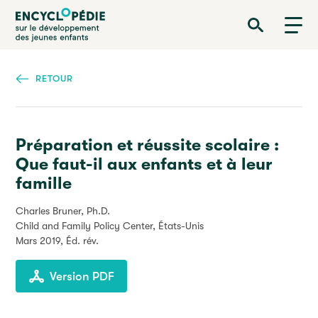
Aller
Encyclopédie sur le développement des jeunes enfants
au
contenu
principal
RETOUR
Préparation et réussite scolaire :
Que faut-il aux enfants et à leur
famille
Charles Bruner, Ph.D.
Child and Family Policy Center, États-Unis
Mars 2019
, Éd. rév.
Version PDF