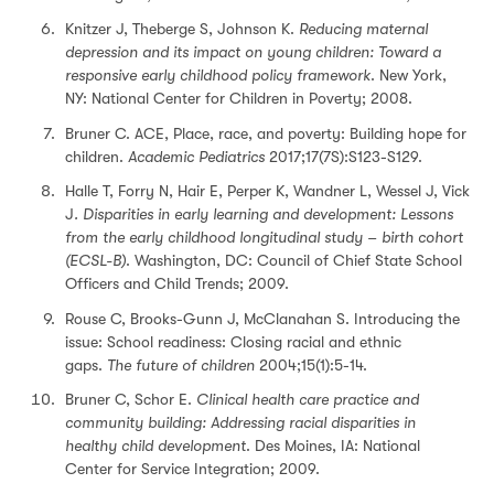
Knitzer J, Theberge S, Johnson K.
Reducing maternal
depression and its impact on young children: Toward a
responsive early childhood policy framework
. New York,
NY: National Center for Children in Poverty; 2008.
Bruner C. ACE, Place, race, and poverty: Building hope for
children.
Academic Pediatrics
2017;17(7S):S123-S129.
Halle T, Forry N, Hair E, Perper K, Wandner L, Wessel J, Vick
J
. Disparities in early learning and development: Lessons
from the early childhood longitudinal study – birth cohort
(ECSL-B)
. Washington, DC: Council of Chief State School
Officers and Child Trends; 2009.
Rouse C, Brooks-Gunn J, McClanahan S. Introducing the
issue: School readiness: Closing racial and ethnic
gaps.
The future of children
2004;15(1):5-14.
Bruner C, Schor E.
Clinical health care practice and
community building: Addressing racial disparities in
healthy child development
. Des Moines, IA: National
Center for Service Integration; 2009.