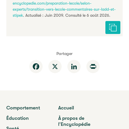
encyclopedie.com/preparation-lecole/selon-
experts/transition-vers-lecole-commentaires-sur-ladd-et-
stipek
. Actualisé : Juin 2009. Consulté le 6 août 2026.
Citer cet
Partager
Facebook
X
LinkedIn
Print
Comportement
Accueil
Éducation
À propos de
l’Encyclopédie
Santé