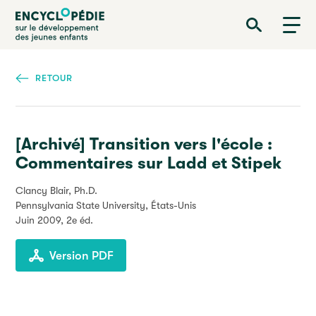
Aller
Encyclopédie sur le développement des jeunes enfants
au
contenu
principal
RETOUR
[Archivé] Transition vers l'école :
Commentaires sur Ladd et Stipek
Clancy Blair, Ph.D.
Pennsylvania State University, États-Unis
Juin 2009
, 2e éd.
Version PDF