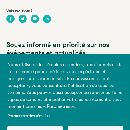
Suivez-nous !
Facebook
Twitter
Youtube
LinkedIn
Soyez informé en priorité sur nos
événements et actualités.
Nous utilisons des témoins essentiels, fonctionnels et de
Votre adresse courriel
performance pour améliorer votre expérience et
analyser l'utilisation du site. En choisissant « Tout
Prénom
Nom
accepter », vous consentez à l'utilisation de tous les
témoins. Vous pouvez aussi accepter ou refuser certains
types de témoins et modifier votre consentement à tout
M’inscrire
moment dans les « Paramètres ».
Paramètres des témoins
© 2026 Tous droits réservés, Abilio
Conditions d’utilisation
|