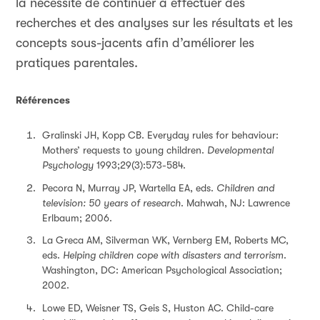
la nécessité de continuer à effectuer des
recherches et des analyses sur les résultats et les
concepts sous-jacents afin d’améliorer les
pratiques parentales.
Références
Gralinski JH, Kopp CB. Everyday rules for behaviour:
Mothers’ requests to young children.
Developmental
Psychology
1993;29(3):573-584.
Pecora N, Murray JP, Wartella EA, eds.
Children and
television: 50 years of research
. Mahwah, NJ: Lawrence
Erlbaum; 2006.
La Greca AM, Silverman WK, Vernberg EM, Roberts MC,
eds.
Helping children cope with disasters and terrorism
.
Washington, DC: American Psychological Association;
2002.
Lowe ED, Weisner TS, Geis S, Huston AC. Child-care