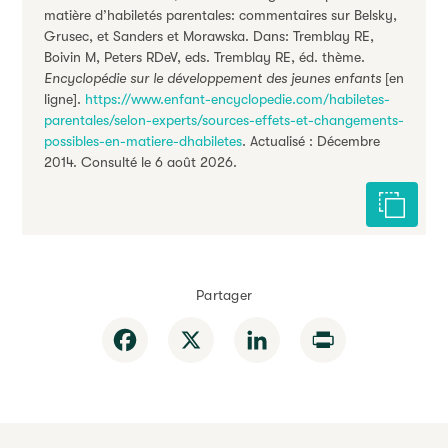
matière d’habiletés parentales: commentaires sur Belsky,
Grusec, et Sanders et Morawska. Dans: Tremblay RE,
Boivin M, Peters RDeV, eds. Tremblay RE, éd. thème.
Encyclopédie sur le développement des jeunes enfants
[en
ligne].
https://www.enfant-encyclopedie.com/habiletes-
parentales/selon-experts/sources-effets-et-changements-
possibles-en-matiere-dhabiletes
. Actualisé : Décembre
2014. Consulté le 6 août 2026.
Citer cet
Partager
Facebook
X
LinkedIn
Print