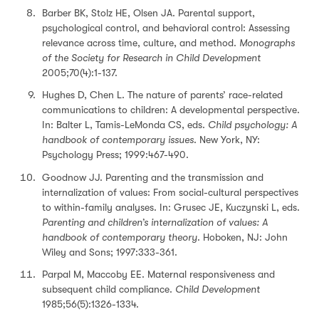
Barber BK, Stolz HE, Olsen JA. Parental support,
psychological control, and behavioral control: Assessing
relevance across time, culture, and method.
Monographs
of the Society for Research in Child Development
2005;70(4):1-137.
Hughes D, Chen L. The nature of parents’ race-related
communications to children: A developmental perspective.
In: Balter L, Tamis-LeMonda CS, eds.
Child psychology: A
handbook of contemporary issues
. New York, NY:
Psychology Press; 1999:467-490.
Goodnow JJ. Parenting and the transmission and
internalization of values: From social-cultural perspectives
to within-family analyses. In: Grusec JE, Kuczynski L, eds.
Parenting and children’s internalization of values: A
handbook of contemporary theory
. Hoboken, NJ: John
Wiley and Sons; 1997:333-361.
Parpal M, Maccoby EE. Maternal responsiveness and
subsequent child compliance.
Child Development
1985;56(5):1326-1334.