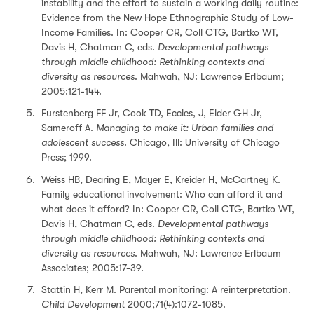
instability and the effort to sustain a working daily routine:
Evidence from the New Hope Ethnographic Study of Low-
Income Families. In: Cooper CR, Coll CTG, Bartko WT,
Davis H, Chatman C, eds.
Developmental pathways
through middle childhood: Rethinking contexts and
diversity as resources
. Mahwah, NJ: Lawrence Erlbaum;
2005:121-144.
Furstenberg FF Jr, Cook TD, Eccles, J, Elder GH Jr,
Sameroff A.
Managing to make it: Urban families and
adolescent success
. Chicago, Ill: University of Chicago
Press; 1999.
Weiss HB, Dearing E, Mayer E, Kreider H, McCartney K.
Family educational involvement: Who can afford it and
what does it afford? In: Cooper CR, Coll CTG, Bartko WT,
Davis H, Chatman C, eds.
Developmental pathways
through middle childhood: Rethinking contexts and
diversity as resources
. Mahwah, NJ: Lawrence Erlbaum
Associates; 2005:17-39.
Stattin H, Kerr M. Parental monitoring: A reinterpretation.
Child Development
2000;71(4):1072-1085.