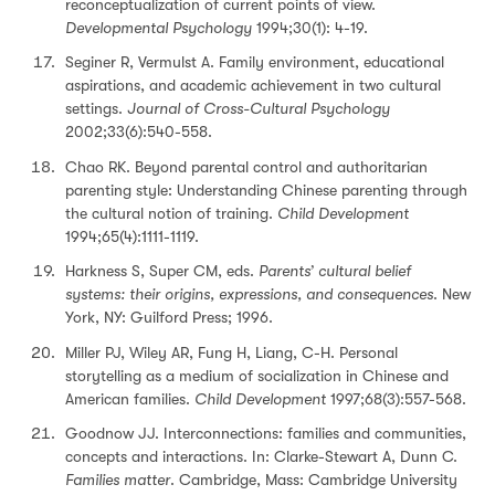
reconceptualization of current points of view.
Developmental Psychology
1994;30(1): 4-19.
Seginer R, Vermulst A. Family environment, educational
aspirations, and academic achievement in two cultural
settings.
Journal of Cross-Cultural Psychology
2002;33(6):540-558.
Chao RK. Beyond parental control and authoritarian
parenting style: Understanding Chinese parenting through
the cultural notion of training.
Child Development
1994;65(4):1111-1119.
Harkness S, Super CM, eds.
Parents’ cultural belief
systems: their origins, expressions, and consequences
. New
York, NY: Guilford Press; 1996.
Miller PJ, Wiley AR, Fung H, Liang, C-H. Personal
storytelling as a medium of socialization in Chinese and
American families.
Child Development
1997;68(3):557-568.
Goodnow JJ. Interconnections: families and communities,
concepts and interactions. In: Clarke-Stewart A, Dunn C.
Families matter
. Cambridge, Mass: Cambridge University