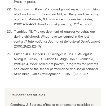
Press. In press.
Goodnow JJ. Parents’ knowledge and expectations: Using
what we know. In: Bornstein MH, ed. Being and becoming
a parent. Mahwah, NJ: Lawrence Erlbaum Associates;
nd
2002:439-460.
Handbook of parenting
. 2
ed; vol 3.
Tremblay RE. The development of aggressive behaviour
during childhood: What have we learned in the last
century?
International Journal of Behavioral Development
2000;24(2):129-141.
Huston AC, Duncan GJ, Granger R, Bos J, McLoyd V,
Mistry R, Crosby D, Gibson C, Magnuson K, Romich J,
Ventura A. Work-based antipoverty programs for parents
can enhance the school performance and social behavior
of children.
Child Development
2001;72(1):318-336.
Pour citer cet article :
Goodnow J. Sources, effets et changements possibles en