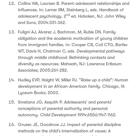
Collins WA, Laursen B. Parent-adolescent relationships and
influences. In: Lerner RM, Steinberg L, eds.
Handbook of
nd
adolescent psychology
. 2
ed. Hoboken, NJ: John Wiley
and Sons; 2004:331-362.
Fuligni AJ, Alvarez J, Bachman, M, Ruble DN. Family
obligation and the academic motivation of young children
from immigrant families. In: Cooper CR, Coll CTG, Bartko
WT, Davis H, Chatman C, eds.
Developmental pathways
through middle childhood: Rethinking contexts and
diversity as resources
. Mahwah, NJ: Lawrence Erlbaum
Associates; 2005:261-282.
Hudley EVP, Haight W, Miller PJ. “
Raise up a child”: Human
development in an African-American family
. Chicago, Ill:
Lyceum Books; 2003.
Smetana JG, Asquith P. Adolescents’ and parents’
conceptions of parental authority and personal
autonomy.
Child Development
1994;65(4):1147-1162.
Grusec JE, Goodnow JJ. Impact of parental discipline
methods on the child’s internalization of vaues: A