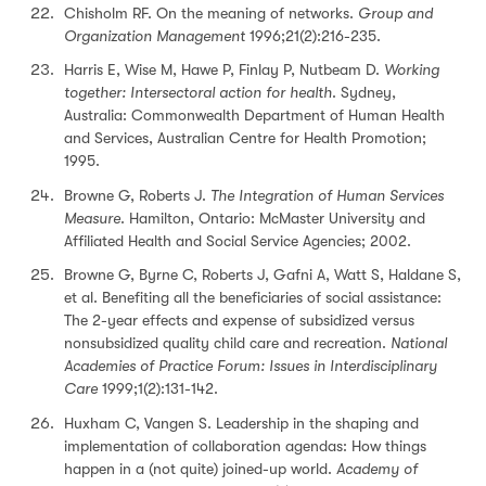
Chisholm RF. On the meaning of networks.
Group and
Organization Management
1996;21(2):216-235.
Harris E, Wise M, Hawe P, Finlay P, Nutbeam D.
Working
together: Intersectoral action for health
. Sydney,
Australia: Commonwealth Department of Human Health
and Services, Australian Centre for Health Promotion;
1995.
Browne G, Roberts J.
The
Integration of Human Services
Measure
. Hamilton, Ontario: McMaster University and
Affiliated Health and Social Service Agencies; 2002.
Browne G, Byrne C, Roberts J, Gafni A, Watt S, Haldane S,
et al. Benefiting all the beneficiaries of social assistance:
The 2-year effects and expense of subsidized versus
nonsubsidized quality child care and recreation.
National
Academies of Practice Forum: Issues in Interdisciplinary
Care
1999;1(2):131-142.
Huxham C, Vangen S. Leadership in the shaping and
implementation of collaboration agendas: How things
happen in a (not quite) joined-up world.
Academy of