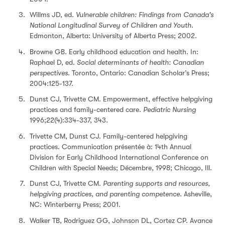
Willms JD, ed.
Vulnerable children: Findings from Canada's
National Longitudinal Survey of Children and Youth
.
Edmonton, Alberta: University of Alberta Press; 2002.
Browne GB. Early childhood education and health. In:
Raphael D, ed.
Social determinants of health: Canadian
perspectives
. Toronto, Ontario: Canadian Scholar’s Press;
2004:125-137.
Dunst CJ, Trivette CM. Empowerment, effective helpgiving
practices and family-centered care.
Pediatric Nursing
1996;22(4):334-337, 343.
Trivette CM, Dunst CJ. Family-centered helpgiving
practices. Communication présentée à: 14th Annual
Division for Early Childhood International Conference on
Children with Special Needs; Décembre, 1998; Chicago, Ill.
Dunst CJ, Trivette CM.
Parenting supports and resources,
helpgiving practices, and parenting competence
. Asheville,
NC: Winterberry Press; 2001.
Walker TB, Rodriguez GG, Johnson DL, Cortez CP. Avance