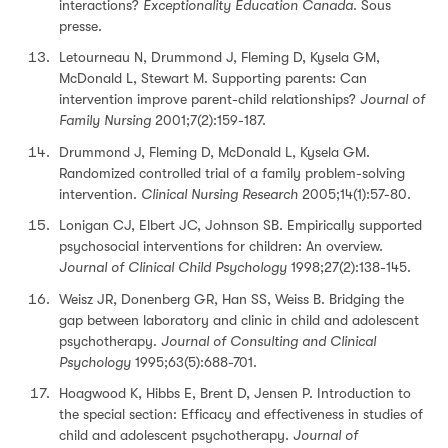
interactions?
Exceptionality Education Canada
. Sous
presse.
Letourneau N, Drummond J, Fleming D, Kysela GM,
McDonald L, Stewart M. Supporting parents: Can
intervention improve parent-child relationships?
Journal of
Family Nursing
2001;7(2):159-187.
Drummond J, Fleming D, McDonald L, Kysela GM.
Randomized controlled trial of a family problem-solving
intervention.
Clinical Nursing Research
2005;14(1):57-80.
Lonigan CJ, Elbert JC, Johnson SB. Empirically supported
psychosocial interventions for children: An overview.
Journal of Clinical Child Psychology
1998;27(2):138-145.
Weisz JR, Donenberg GR, Han SS, Weiss B. Bridging the
gap between laboratory and clinic in child and adolescent
psychotherapy.
Journal of Consulting and Clinical
Psychology
1995;63(5):688-701.
Hoagwood K, Hibbs E, Brent D, Jensen P. Introduction to
the special section: Efficacy and effectiveness in studies of
child and adolescent psychotherapy.
Journal of