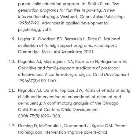
parent-child education program. In: Smith S, ed.
Two
generation programs for families in poverty: A new
intervention strategy
. Westport, Conn: Ablex Publishing;
1995:67-90. Advances in applied developmental
psychology; vol 9.
Layzer JI, Goodson BD, Bernstein L, Price C.
National
evaluation of family support programs: Final report
.
Cambridge, Mass: Abt Associates; 2001.
Reynolds AJ, Mavrogenes NA, Bezruczko N, Hagemann M.
Cognitive and family-support mediators of preschool
effectiveness: A confirmatory analysis.
Child Development
1996;67(3):1119-1140.
Reynolds AJ, Ou S-R, Topitzes JW. Paths of effects of early
childhood intervention on educational attainment and
delinquency: A confirmatory analysis of the Chicago
Child-Parent Centers.
Child Development
2004;75(5):1299-1328.
Fleming D, McDonald L, Drummond J, Kysela GM. Parent
training: can intervention improve parent-child