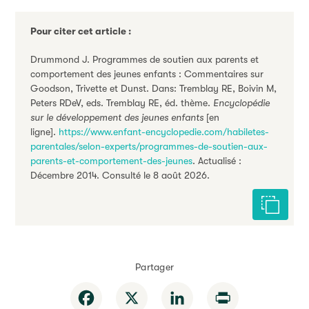
Pour citer cet article :
Drummond J. Programmes de soutien aux parents et
comportement des jeunes enfants : Commentaires sur
Goodson, Trivette et Dunst. Dans: Tremblay RE, Boivin M,
Peters RDeV, eds. Tremblay RE, éd. thème.
Encyclopédie
sur le développement des jeunes enfants
[en
ligne].
https://www.enfant-encyclopedie.com/habiletes-
parentales/selon-experts/programmes-de-soutien-aux-
parents-et-comportement-des-jeunes
. Actualisé :
Décembre 2014. Consulté le 8 août 2026.
Citer cet
Partager
Facebook
X
LinkedIn
Print