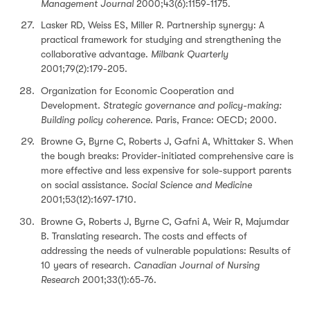
Management Journal
2000;43(6):1159-1175.
Lasker RD, Weiss ES, Miller R. Partnership synergy: A
practical framework for studying and strengthening the
collaborative advantage.
Milbank Quarterly
2001;79(2):179-205.
Organization for Economic Cooperation and
Development.
Strategic governance and policy-making:
Building policy coherence
. Paris, France: OECD; 2000.
Browne G, Byrne C, Roberts J, Gafni A, Whittaker S. When
the bough breaks: Provider-initiated comprehensive care is
more effective and less expensive for sole-support parents
on social assistance.
Social Science and Medicine
2001;53(12):1697-1710.
Browne G, Roberts J, Byrne C, Gafni A, Weir R, Majumdar
B. Translating research. The costs and effects of
addressing the needs of vulnerable populations: Results of
10 years of research.
Canadian Journal of Nursing
Research
2001;33(1):65-76.