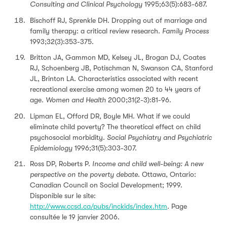
Consulting and Clinical Psychology
1995;63(5):683-687.
Bischoff RJ, Sprenkle DH. Dropping out of marriage and
family therapy: a critical review research.
Family Process
1993;32(3):353-375.
Britton JA, Gammon MD, Kelsey JL, Brogan DJ, Coates
RJ, Schoenberg JB, Potischman N, Swanson CA, Stanford
JL, Brinton LA. Characteristics associated with recent
recreational exercise among women 20 to 44 years of
age.
Women and Health
2000;31(2-3):81-96.
Lipman EL, Offord DR, Boyle MH. What if we could
eliminate child poverty? The theoretical effect on child
psychosocial morbidity.
Social Psychiatry and Psychiatric
Epidemiology
1996;31(5):303-307.
Ross DP, Roberts P.
Income and child well-being: A new
perspective on the poverty debate
. Ottawa, Ontario:
Canadian Council on Social Development; 1999.
Disponible sur le site:
http://www.ccsd.ca/pubs/inckids/index.htm
. Page
consultée le 19 janvier 2006.