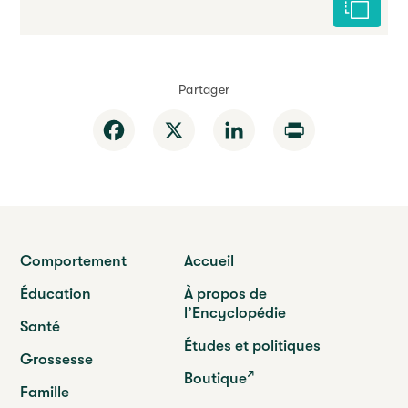
Citer cet
Partager
Facebook
X
LinkedIn
Print
Comportement
Accueil
Éducation
À propos de
l’Encyclopédie
Santé
Études et politiques
Grossesse
Boutique
Famille