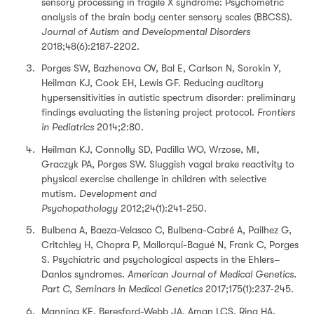
sensory processing in fragile X syndrome: Psychometric
analysis of the brain body center sensory scales (BBCSS).
Journal of Autism and Developmental Disorders
2018;48(6):2187-2202.
Porges SW, Bazhenova OV, Bal E, Carlson N, Sorokin Y,
Heilman KJ, Cook EH, Lewis GF. Reducing auditory
hypersensitivities in autistic spectrum disorder: preliminary
findings evaluating the listening project protocol.
Frontiers
in Pediatrics
2014;2:80.
Heilman KJ, Connolly SD, Padilla WO, Wrzose, MI,
Graczyk PA, Porges SW. Sluggish vagal brake reactivity to
physical exercise challenge in children with selective
mutism.
Development and
Psychopathology
2012;24(1):241-250.
Bulbena A, Baeza-Velasco C, Bulbena-Cabré A, Pailhez G,
Critchley H, Chopra P, Mallorquí-Bagué N, Frank C, Porges
S. Psychiatric and psychological aspects in the Ehlers–
Danlos syndromes.
American Journal of Medical Genetics.
Part C, Seminars in Medical Genetics
2017;175(1):237-245.
Manning KE, Beresford-Webb JA, Aman LCS, Ring HA,