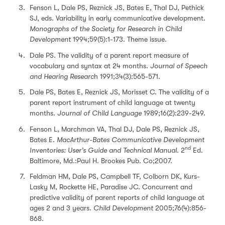
Fenson L, Dale PS, Reznick JS, Bates E, Thal DJ, Pethick
SJ, eds. Variability in early communicative development.
Monographs of the Society for Research in Child
Development
1994;59(5):1-173. Theme issue.
Dale PS. The validity of a parent report measure of
vocabulary and syntax at 24 months.
Journal of Speech
and Hearing Researc
h 1991;34(3):565-571.
Dale PS, Bates E, Reznick JS, Morisset C. The validity of a
parent report instrument of child language at twenty
months.
Journal of Child Language
1989;16(2):239-249.
Fenson L, Marchman VA, Thal DJ, Dale PS, Reznick JS,
Bates E.
MacArthur-Bates Communicative Development
nd
Inventories: User’s Guide and Technical Manual
. 2
Ed.
Baltimore, Md.:Paul H. Brookes Pub. Co;2007.
Feldman HM, Dale PS, Campbell TF, Colborn DK, Kurs-
Lasky M, Rockette HE, Paradise JC. Concurrent and
predictive validity of parent reports of child language at
ages 2 and 3 years.
Child Development
2005;76(4):856-
868.