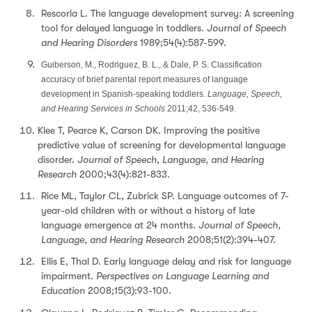
Rescorla L. The language development survey: A screening
tool for delayed language in toddlers.
Journal of Speech
and Hearing Disorders
1989;54(4):587-599.
Guiberson, M., Rodriguez, B. L., & Dale, P. S. Classification
accuracy of brief parental report measures of language
development in Spanish-speaking toddlers.
Language, Speech,
and Hearing Services in Schools
2011;42, 536-549.
Klee T, Pearce K, Carson DK. Improving the positive
predictive value of screening for developmental language
disorder.
Journal of Speech, Language, and Hearing
Research
2000;43(4):821-833.
Rice ML, Taylor CL, Zubrick SP. Language outcomes of 7-
year-old children with or without a history of late
language emergence at 24 months.
Journal of Speech,
Language, and Hearing Research
2008;51(2):394-407.
Ellis E, Thal D. Early language delay and risk for language
impairment.
Perspectives on Language Learning and
Education
2008;15(3):93-100.