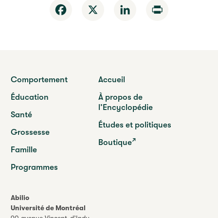
Facebook
X
LinkedIn
Print
Comportement
Accueil
Éducation
À propos de
l’Encyclopédie
Santé
Études et politiques
Grossesse
Boutique
Famille
Programmes
Abilio
Université de Montréal
90 avenue Vincent-d’Indy