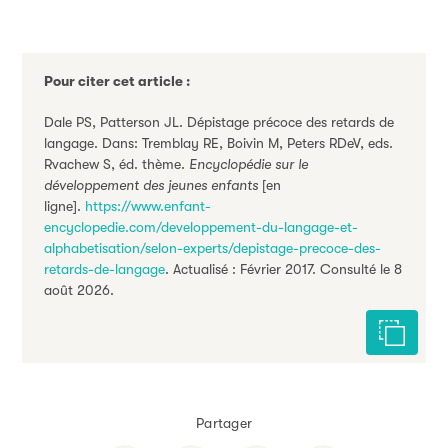
Pour citer cet article :
Dale PS, Patterson JL. Dépistage précoce des retards de
langage. Dans: Tremblay RE, Boivin M, Peters RDeV, eds.
Rvachew S, éd. thème.
Encyclopédie sur le
développement des jeunes enfants
[en
ligne].
https://www.enfant-
encyclopedie.com/developpement-du-langage-et-
alphabetisation/selon-experts/depistage-precoce-des-
retards-de-langage
. Actualisé : Février 2017. Consulté le 8
août 2026.
Citer cet
Partager