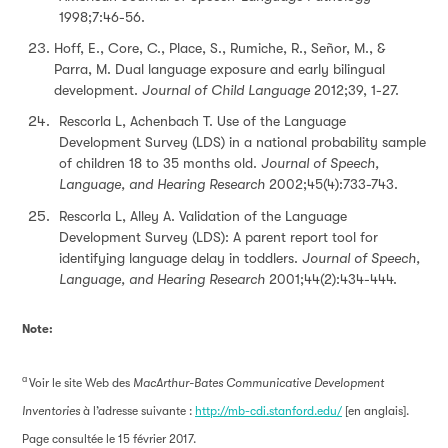
1998;7:46-56.
Hoff, E., Core, C., Place, S., Rumiche, R., Señor, M., &
Parra, M. Dual language exposure and early bilingual
development.
Journal of Child Language
2012;39, 1-27.
Rescorla L, Achenbach T. Use of the Language
Development Survey (LDS) in a national probability sample
of children 18 to 35 months old.
Journal of Speech,
Language, and Hearing Research
2002;45(4):733-743.
Rescorla L, Alley A. Validation of the Language
Development Survey (LDS): A parent report tool for
identifying language delay in toddlers.
Journal of Speech,
Language, and Hearing Research
2001;44(2):434-444.
Note:
a
Voir le site Web des
MacArthur-Bates Communicative Development
Inventories
à l’adresse suivante :
http://mb-cdi.stanford.edu/
[en anglais].
Page consultée le 15 février 2017.