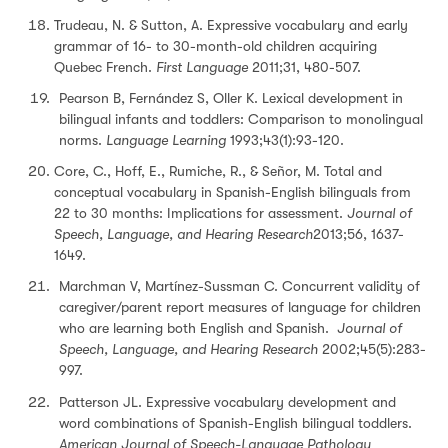
Trudeau, N. & Sutton, A. Expressive vocabulary and early
grammar of 16- to 30-month-old children acquiring
Quebec French.
First Language
2011;31, 480-507.
Pearson B, Fernández S, Oller K. Lexical development in
bilingual infants and toddlers: Comparison to monolingual
norms.
Language Learning
1993;43(1):93-120.
Core, C., Hoff, E., Rumiche, R., & Señor, M. Total and
conceptual vocabulary in Spanish-English bilinguals from
22 to 30 months: Implications for assessment.
Journal of
Speech, Language, and Hearing Research
2013;56, 1637-
1649.
Marchman V, Martínez-Sussman C. Concurrent validity of
caregiver/parent report measures of language for children
who are learning both English and Spanish.
Journal of
Speech, Language, and Hearing Research
2002;45(5):283-
997.
Patterson JL. Expressive vocabulary development and
word combinations of Spanish-English bilingual toddlers.
American Journal of Speech-Language Pathology