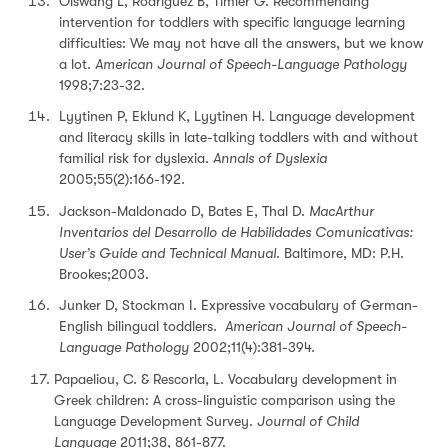
Olswang L, Rodríguez B, Timler G. Recommending
intervention for toddlers with specific language learning
difficulties: We may not have all the answers, but we know
a lot.
American Journal of Speech-Language Pathology
1998;7:23-32.
Lyytinen P, Eklund K, Lyytinen H. Language development
and literacy skills in late-talking toddlers with and without
familial risk for dyslexia.
Annals of Dyslexia
2005;55(2):166-192.
Jackson-Maldonado D, Bates E, Thal D.
MacArthur
Inventarios del Desarrollo de Habilidades Comunicativas:
User’s Guide and Technical Manual
. Baltimore, MD: P.H.
Brookes;2003.
Junker D, Stockman I. Expressive vocabulary of German-
English bilingual toddlers
. American Journal of Speech-
Language Pathology
2002;11(4):381-394.
Papaeliou, C. & Rescorla, L. Vocabulary development in
Greek children: A cross-linguistic comparison using the
Language Development Survey.
Journal of Child
Language
2011;38, 861-877.