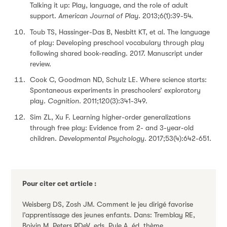
Talking it up: Play, language, and the role of adult
support.
American Journal of Play
. 2013;6(1):39-54.
Toub TS, Hassinger-Das B, Nesbitt KT, et al. The language
of play: Developing preschool vocabulary through play
following shared book-reading. 2017. Manuscript under
review.
Cook C, Goodman ND, Schulz LE. Where science starts:
Spontaneous experiments in preschoolers’ exploratory
play.
Cognition
. 2011;120(3):341-349.
Sim ZL, Xu F. Learning higher-order generalizations
through free play: Evidence from 2- and 3-year-old
children.
Developmental Psychology
. 2017;53(4):642-651.
Pour citer cet article :
Weisberg DS, Zosh JM. Comment le jeu dirigé favorise
l’apprentissage des jeunes enfants. Dans: Tremblay RE,
Boivin M, Peters RDeV, eds. Pyle A, éd. thème.