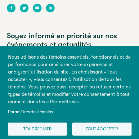
Facebook
Twitter
Youtube
LinkedIn
Soyez informé en priorité sur nos
événements et actualités.
Nous utilisons des témoins essentiels, fonctionnels et de
Votre adresse courriel
performance pour améliorer votre expérience et
analyser l'utilisation du site. En choisissant « Tout
Prénom
Nom
accepter », vous consentez à l'utilisation de tous les
témoins. Vous pouvez aussi accepter ou refuser certains
types de témoins et modifier votre consentement à tout
M’inscrire
moment dans les « Paramètres ».
Paramètres des témoins
© 2026 Tous droits réservés, Abilio
Conditions d’utilisation
|
TOUT REFUSER
TOUT ACCEPTER
Paramètres des témoins