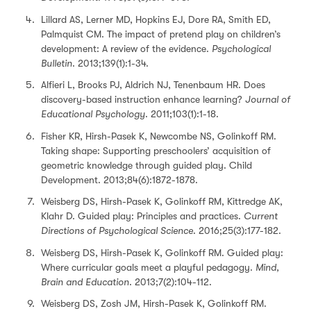
Lillard AS, Lerner MD, Hopkins EJ, Dore RA, Smith ED,
Palmquist CM. The impact of pretend play on children’s
development: A review of the evidence.
Psychological
Bulletin
. 2013;139(1):1-34.
Alfieri L, Brooks PJ, Aldrich NJ, Tenenbaum HR. Does
discovery-based instruction enhance learning?
Journal of
Educational Psychology
. 2011;103(1):1-18.
Fisher KR, Hirsh-Pasek K, Newcombe NS, Golinkoff RM.
Taking shape: Supporting preschoolers’ acquisition of
geometric knowledge through guided play. Child
Development. 2013;84(6):1872-1878.
Weisberg DS, Hirsh-Pasek K, Golinkoff RM, Kittredge AK,
Klahr D. Guided play: Principles and practices.
Current
Directions of Psychological Science
. 2016;25(3):177-182.
Weisberg DS, Hirsh-Pasek K, Golinkoff RM. Guided play:
Where curricular goals meet a playful pedagogy.
Mind,
Brain and Education
. 2013;7(2):104-112.
Weisberg DS, Zosh JM, Hirsh-Pasek K, Golinkoff RM.