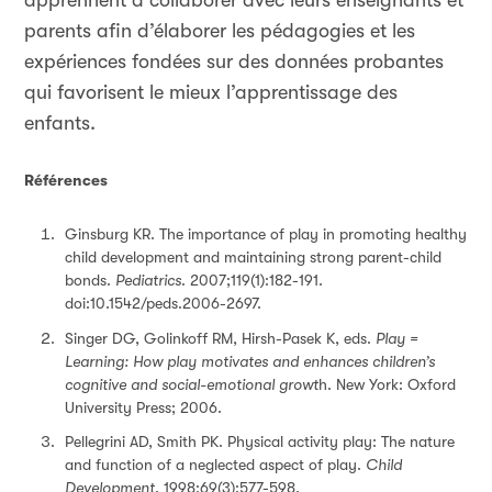
apprennent à collaborer avec leurs enseignants et
parents afin d’élaborer les pédagogies et les
expériences fondées sur des données probantes
qui favorisent le mieux l’apprentissage des
enfants.
Références
Ginsburg KR. The importance of play in promoting healthy
child development and maintaining strong parent-child
bonds.
Pediatrics
. 2007;119(1):182-191.
doi:10.1542/peds.2006-2697.
Singer DG, Golinkoff RM, Hirsh-Pasek K, eds.
Play =
Learning: How play motivates and enhances children’s
cognitive and social-emotional growt
h. New York: Oxford
University Press; 2006.
Pellegrini AD, Smith PK. Physical activity play: The nature
and function of a neglected aspect of play.
Child
Development
. 1998;69(3):577-598.