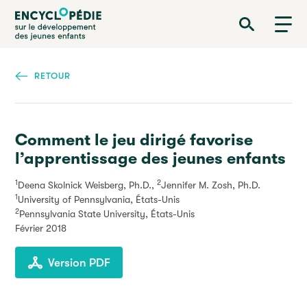
Aller
Encyclopédie sur le développement des jeunes enfants
au
contenu
principal
RETOUR
Comment le jeu dirigé favorise
l’apprentissage des jeunes enfants
1
2
Deena Skolnick Weisberg, Ph.D.,
Jennifer M. Zosh, Ph.D.
1
University of Pennsylvania, États-Unis
2
Pennsylvania State University, États-Unis
Février 2018
Version PDF