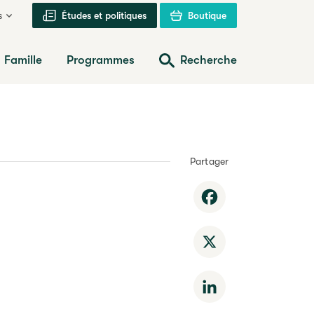
s
Études et politiques
Boutique
Famille
Programmes
Recherche
Partager
Facebook
X
LinkedIn