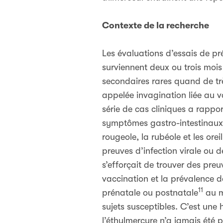
Contexte de la recherche
Les évaluations d’essais de pr
surviennent deux ou trois mois
secondaires rares quand de tr
appelée invagination liée au va
série de cas cliniques a rappo
symptômes gastro-intestinaux c
rougeole, la rubéole et les orei
preuves d’infection virale ou 
s’efforçait de trouver des pr
vaccination et la prévalence d
11
prénatale ou postnatale
au m
sujets susceptibles. C’est une
l’éthylmercure n’a jamais été 