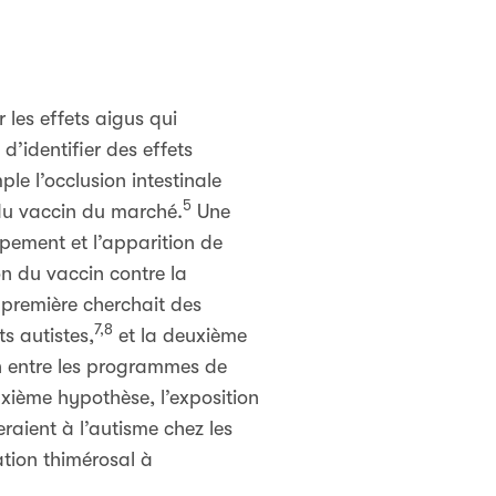
les effets aigus qui
’identifier des effets
e l’occlusion intestinale
5
t du vaccin du marché.
Une
ppement et l’apparition de
on du vaccin contre la
a première cherchait des
7,8
s autistes,
et la deuxième
on entre les programmes de
xième hypothèse, l’exposition
raient à l’autisme chez les
ation thimérosal à