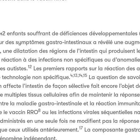
42 enfants souffrant de déficiences développementales 
our des symptômes gastro-intestinaux a révélé une augm
une dilatation des régions de l’intestin qui produisent l
ne réaction à des infections non spécifiques ou d’anomal
12
les autistes.
Les premiers rapports sur la réaction des a
4,13,14,15
 technologie non spécifique.
La question de savoir 
affecte l’intestin de façon sélective fait encore l’objet d
 multiples tissus cellulaires afin de maintenir la réponse
entre la maladie gastro-intestinale et la réaction immunit
8
e le vaccin RRO
ou les infections virales séquentielles na
administrés en une seule fois ne modifient pas la réponse
17
ue ceux utilisés antérieurement.
La composante gastro-
phénomène indépendant.