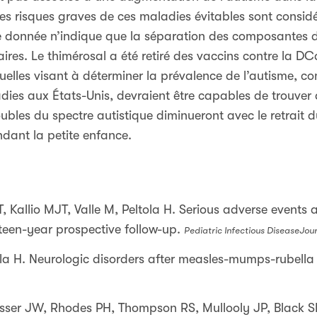
es risques graves de ces maladies évitables sont considé
e donnée n’indique que la séparation des composantes du
ires. Le thimérosal a été retiré des vaccins contre la DC
actuelles visant à déterminer la prévalence de l’autisme, 
dies aux États-Unis, devraient être capables de trouver d
oubles du spectre autistique diminueront avec le retrait 
dant la petite enfance.
 T, Kallio MJT, Valle M, Peltola H. Serious adverse event
teen-year prospective follow-up.
Pediatric Infectious Disease
Jou
ola H. Neurologic disorders after measles-mumps-rubella
sser JW, Rhodes PH, Thompson RS, Mullooly JP, Black SB