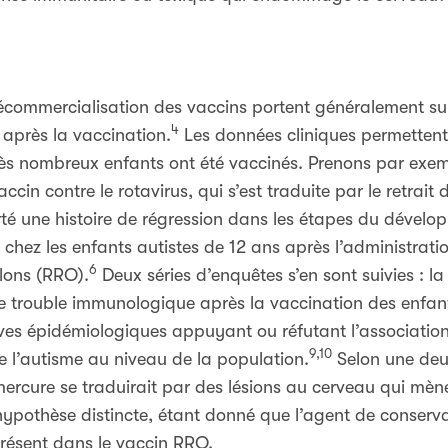
écommercialisation des vaccins portent généralement sur 
4
 après la vaccination.
Les données cliniques permettent d
ès nombreux enfants ont été vaccinés. Prenons par exempl
ccin contre le rotavirus, qui s’est traduite par le retrai
rté une histoire de régression dans les étapes du dévelo
hez les enfants autistes de 12 ans après l’administrati
6
llons (RRO).
Deux séries d’enquêtes s’en sont suivies : l
de trouble immunologique après la vaccination des enfant
euves épidémiologiques appuyant ou réfutant l’associati
9,10
e l’autisme au niveau de la population.
Selon une deu
ercure se traduirait par des lésions au cerveau qui mène
 hypothèse distincte, étant donné que l’agent de conserv
présent dans le vaccin RRO.