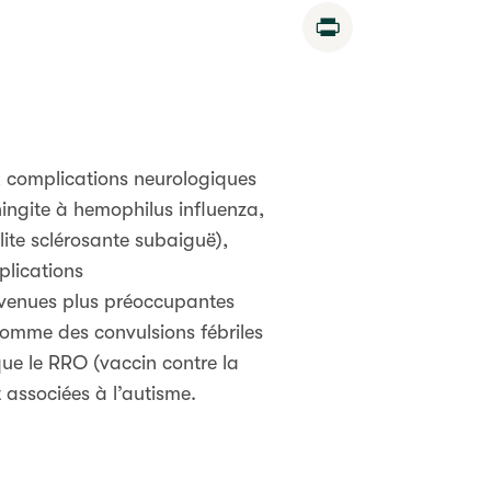
Print
ux complications neurologiques
ingite à hemophilus influenza,
lite sclérosante subaiguë),
plications
evenues plus préoccupantes
comme des convulsions fébriles
que le RRO (vaccin contre la
 associées à l’autisme.