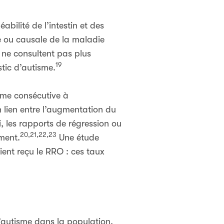
ilité de l’intestin et des
e ou causale de la maladie
 ne consultent pas plus
19
tic d’autisme.
sme consécutive à
n lien entre l’augmentation du
, les rapports de régression ou
20,21,22,23
ment.
Une étude
ent reçu le RRO : ces taux
l’autisme dans la population.