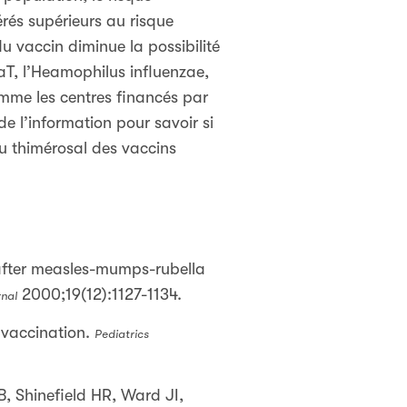
rés supérieurs au risque
 vaccin diminue la possibilité
aT, l’Heamophilus influenzae,
comme les centres financés par
e l’information pour savoir si
du thimérosal des vaccins
s after measles-mumps-rubella
2000;19(12):1127-1134.
rnal
 vaccination.
Pediatrics
, Shinefield HR, Ward JI,