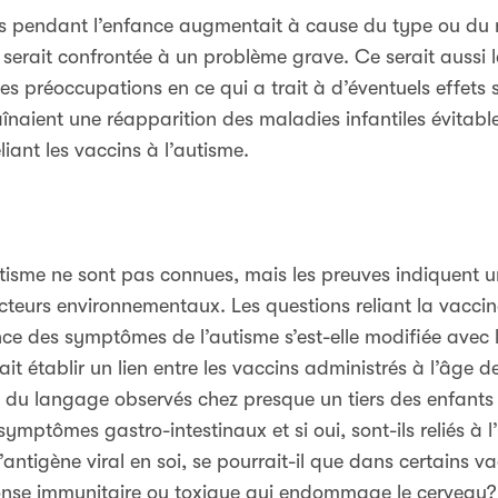
ps pendant l’enfance augmentait à cause du type ou du
 serait confrontée à un problème grave. Ce serait aussi le
les préoccupations en ce qui a trait à d’éventuels effets
înaient une réapparition des maladies infantiles évitabl
liant les vaccins à l’autisme.
utisme ne sont pas connues, mais les preuves indiquent 
cteurs environnementaux. Les questions reliant la vaccin
ence des symptômes de l’autisme s’est-elle modifiée avec
it établir un lien entre les vaccins administrés à l’âge 
du langage observés chez presque un tiers des enfants a
ymptômes gastro-intestinaux et si oui, sont-ils reliés à l
antigène viral en soi, se pourrait-il que dans certains va
ponse immunitaire ou toxique qui endommage le cerveau?