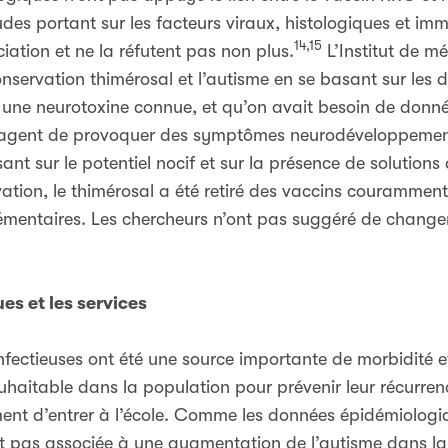
des portant sur les facteurs viraux, histologiques et i
14,15
ciation et ne la réfutent pas non plus.
L’Institut de mé
nservation thimérosal et l’autisme en se basant sur les d
 une neurotoxine connue, et qu’on avait besoin de donn
et agent de provoquer des symptômes neurodéveloppeme
ant sur le potentiel nocif et sur la présence de solution
ation, le thimérosal a été retiré des vaccins couramment
émentaires. Les chercheurs n’ont pas suggéré de change
ues et les services
nfectieuses ont été une source importante de morbidité et
haitable dans la population pour prévenir leur récurrenc
nt d’entrer à l’école. Comme les données épidémiologi
t pas associée à une augmentation de l’autisme dans la 