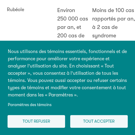
Rubéole
Environ
Moins de 100 cas
250 000 cas
rapportés par an,
par an, et
à 2 cas de
200 cas de
syndrome
syndrome
congénital de la
Nous utilisons des témoins essentiels, fonctionnels et de
congénital de
rubéole par an.
performance pour améliorer votre expérience et
la rubéole par
analyser l'utilisation du site. En choisissant « Tout
an.
accepter », vous consentez à l'utilisation de tous les
témoins. Vous pouvez aussi accepter ou refuser certains
Influenza
Épidémies
Comme le virus d
types de témoins et modifier votre consentement à tout
annuelles,
l’influenza chang
moment dans les « Paramètres ».
jusqu’à 20 %
chaque année, u
Paramètres des témoins
de la
vaccination
population
annuelle est
TOUT REFUSER
TOUT ACCEPTER
est infectée.
requise. Le