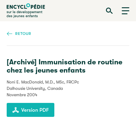
Aller
Encyclopédie sur le développement des jeunes enfants
au
contenu
principal
RETOUR
[Archivé] Immunisation de routine
chez les jeunes enfants
Noni E. MacDonald, M.D., MSc, FRCPc
Dalhousie University, Canada
Novembre 2004
Version PDF