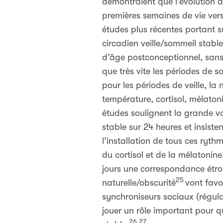
démontraient que l’évolution d
premières semaines de vie vers
études plus récentes portant 
circadien veille/sommeil stab
d’âge postconceptionnel, sans 
que très vite les périodes de s
pour les périodes de veille, l
température, cortisol, mélaton
études soulignent la grande var
stable sur 24 heures et insis
l’installation de tous ces ryt
du cortisol et de la mélatonine
jours une correspondance étroit
25
naturelle/obscurité
vont favo
synchroniseurs sociaux (régul
jouer un rôle important pour q
26,27