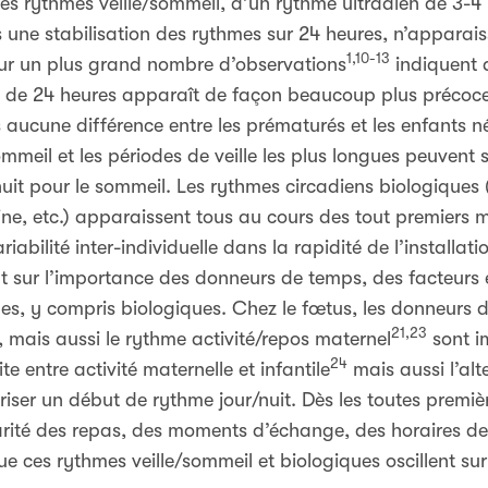
es rythmes veille/sommeil, d’un rythme ultradien de 3-4 
 une stabilisation des rythmes sur 24 heures, n’apparai
1,10-13
sur un plus grand nombre d’observations
indiquent q
le de 24 heures apparaît de façon beaucoup plus précoc
aucune différence entre les prématurés et les enfants n
ommeil et les périodes de veille les plus longues peuvent s
a nuit pour le sommeil. Les rythmes circadiens biologique
ine, etc.) apparaissent tous au cours des tout premiers m
iabilité inter-individuelle dans la rapidité de l’installat
tent sur l’importance des donneurs de temps, des facteur
hmes, y compris biologiques. Chez le fœtus, les donneurs 
21,23
, mais aussi le rythme activité/repos maternel
sont i
24
e entre activité maternelle et infantile
mais aussi l’alt
riser un début de rythme jour/nuit. Dès les toutes premiè
arité des repas, des moments d’échange, des horaires de 
ue ces rythmes veille/sommeil et biologiques oscillent s