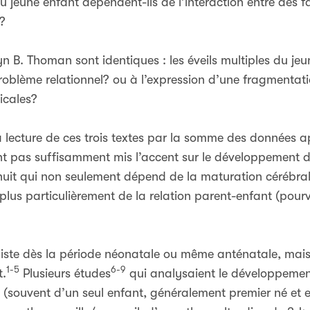
 jeune enfant dépendent-ils de l’interaction entre des f
?
 B. Thoman sont identiques : les éveils multiples du jeun
problème relationnel? ou à l’expression d’une fragmenta
dicales?
a lecture de ces trois textes par la somme des données a
ent pas suffisamment mis l’accent sur le développement d
nuit qui non seulement dépend de la maturation cérébra
plus particulièrement de la relation parent-enfant (pou
ste dès la période néonatale ou même anténatale, mais
1-5
6-9
t.
Plusieurs études
qui analysaient le développemen
 (souvent d’un seul enfant, généralement premier né et e