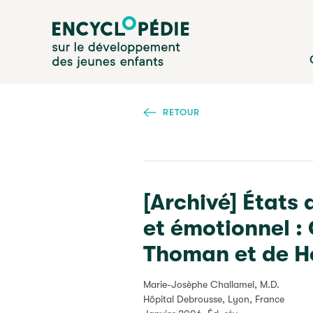
Aller
Encyclopédie sur le développement des jeunes enfan
au
contenu
principal
RETOUR
[Archivé] États
et émotionnel :
Thoman et de H
Marie-Josèphe Challamel, M.D.
Hôpital Debrousse, Lyon, France