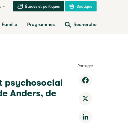
s
Études et politiques
Boutique
Famille
Programmes
Recherche
Partager
nt psychosocial
Facebook
de Anders, de
X
LinkedIn