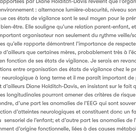
apportées par Diane Holditch-Davis révèlent que l’organi
environnement : alternance lumière-obscurité, niveau son
ait que ces états de vigilance sont le seul moyen pour le 
bien-être. Elle souligne qu’une relation parent-enfant, e
 important organisateur non seulement du rythme veille/s
es qu’elle rapporte démontrent l’importance de respecter
 d’ailleurs que certaines mères, probablement très à l’
en fonction de ses états de vigilance. Je serais en revanc
elations entre organisation des états de vigilance chez le
neurologique à long terme et il me paraît important de 
d’ailleurs Diane Holditch-Davis, en insistant sur le fait q
es longitudinales pourront amener des critères de risque 
ondre, d’une part les anomalies de l’EEG qui sont souve
ction d’atteintes neurologiques et constituent donc un f
 sensoriel de l’enfant; et d’autre part les anomalies de 
mment d’origine fonctionnelle, liées à des causes métabol