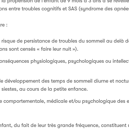
 la propension de l’enfant de 9 mois à 3 ans à se réveil
tions entre troubles cognitifs et SAS (syndrome des apnée
re :
de risque de persistance de troubles du sommeil au delà d
ons sont censés « faire leur nuit »).
 conséquences physiologiques, psychologiques ou intellec
le développement des temps de sommeil diurne et noctur
siestes, au cours de la petite enfance.
rge comportementale, médicale et/ou psychologique des 
nfant, du fait de leur très grande fréquence, constituent