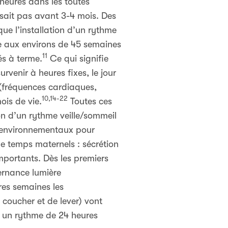
heures dans les toutes
ssait pas avant 3-4 mois. Des
ue l’installation d’un rythme
e aux environs de 45 semaines
11
és à terme.
Ce qui signifie
urvenir à heures fixes, le jour
s (fréquences cardiaques,
10,14-22
ois de vie.
Toutes ces
ion d’un rythme veille/sommeil
s environnementaux pour
de temps maternels : sécrétion
mportants. Dès les premiers
ernance lumière
res semaines les
coucher et de lever) vont
ur un rythme de 24 heures