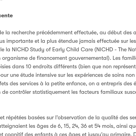
cente
es de la recherche précédemment effectuée, au début des
us importante et la plus étendue jamais effectuée sur les
le la NICHD Study of Early Child Care (NICHD - The Nati
rganisme de financement gouvernemental). Les famille
sies dans 10 endroits différents (bien que non représent
 pour une étude intensive sur les expériences de soins no
ffets des services à la petite enfance, on a entrepris de
n de contrôler statistiquement les facteurs familiaux susc
t répétées basées sur l’observation de la qualité des se
tteignaient les âges de 6, 15, 24, 36 et 54 mois, ainsi q
t cognitif des enfants à ces âges et jusqu’au primaire. 