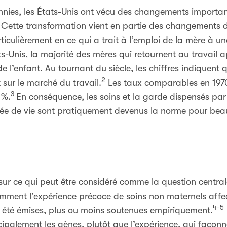
ennies, les États-Unis ont vécu des changements importa
 Cette transformation vient en partie des changements d
ticulièrement en ce qui a trait à l’emploi de la mère à u
ts-Unis, la majorité des mères qui retournent au travail 
de l’enfant. Au tournant du siècle, les chiffres indique
2
sur le marché du travail.
Les taux comparables en 1970 
3
 %.
En conséquence, les soins et la garde dispensés par
ée de vie sont pratiquement devenus la norme pour beau
sur ce qui peut être considéré comme la question centr
mment l’expérience précoce de soins non maternels aff
4-5
t été émises, plus ou moins soutenues empiriquement.
ipalement les gènes, plutôt que l’expérience, qui façon