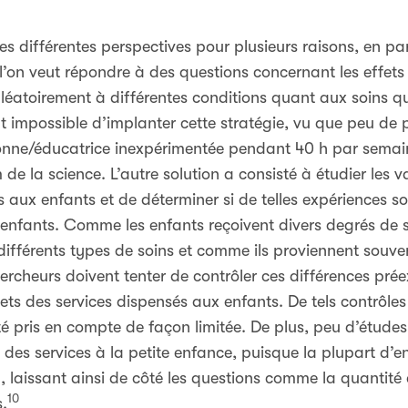
ces différentes perspectives pour plusieurs raisons, en par
 l’on veut répondre à des questions concernant les effets
aléatoirement à différentes conditions quant aux soins q
t impossible d’implanter cette stratégie, vu que peu de 
sonne/éducatrice inexpérimentée pendant 40 h par semain
e la science. L’autre solution a consisté à étudier les va
 aux enfants et de déterminer si de telles expériences so
enfants. Comme les enfants reçoivent divers degrés de s
différents types de soins et comme ils proviennent souve
chercheurs doivent tenter de contrôler ces différences pré
ffets des services dispensés aux enfants. De tels contrôles
té pris en compte de façon limitée. De plus, peu d’étud
s des services à la petite enfance, puisque la plupart d’en
eu, laissant ainsi de côté les questions comme la quantité
10
s.