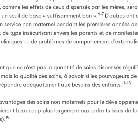
, comme les effets de ceux dispensés par les mères, seront
6-7
t un seuil de base « suffisamment bon ».
D’autres ont 
service non maternel pendant les premières années de l
de type insécurisant envers les parents et de manifeste
ls cliniques ― de problèmes de comportement d’externalis
t que ce n’est pas la quantité de soins dispensés régul
mais la qualité des soins, à savoir si les pourvoyeurs de
11-13
nt répondre adéquatement aux besoins des enfants.
s avantages des soins non maternels pour le développemen
cieront beaucoup plus largement aux enfants issus de famil
14
s).