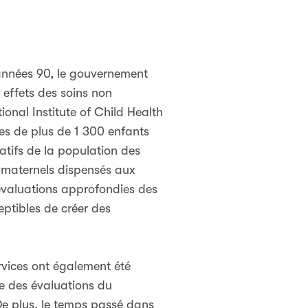
 années 90, le gouvernement
 effets des soins non
onal Institute of Child Health
s de plus de 1 300 enfants
atifs de la population des
n maternels dispensés aux
s évaluations approfondies des
eptibles de créer des
rvices ont également été
ue des évaluations du
De plus, le temps passé dans