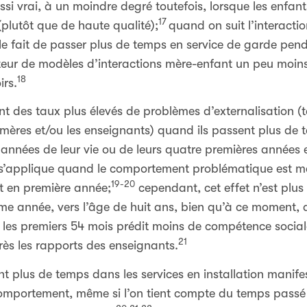
ussi vrai, à un moindre degré toutefois, lorsque les enfa
17
 (plutôt que de haute qualité);
quand on suit l’interactio
le fait de passer plus de temps en service de garde pend
cteur de modèles d’interactions mère-enfant un peu moin
18
irs.
nt des taux plus élevés de problèmes d’externalisation (t
 mères et/ou les enseignants) quand ils passent plus de
 années de leur vie ou de leurs quatre premières année
i s’applique quand le comportement problématique est m
19-20
et en première année;
cependant, cet effet n’est plu
ième année, vers l’âge de huit ans, bien qu’à ce momen
les premiers 54 mois prédit moins de compétence sociale
21
près les rapports des enseignants.
nt plus de temps dans les services en installation manife
omportement, même si l’on tient compte du temps passé