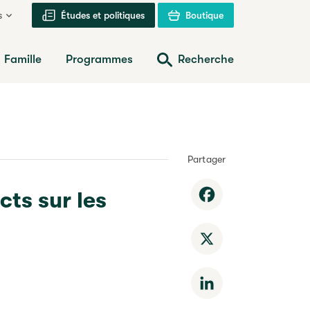
s
Études et politiques
Boutique
Famille
Programmes
Recherche
Partager
cts sur les
Facebook
X
LinkedIn