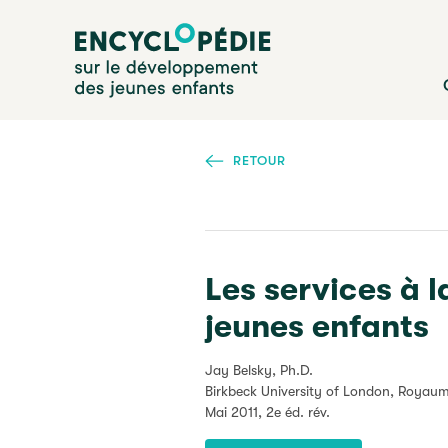
Aller
Encyclopédie sur le développement des jeunes enfan
au
contenu
principal
RETOUR
Les services à l
jeunes enfants
Jay Belsky, Ph.D.
Birkbeck University of London, Royau
Mai 2011
, 2e éd. rév.