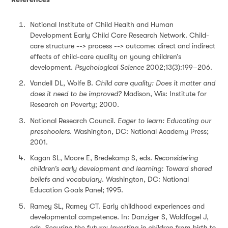
National Institute of Child Health and Human
Development Early Child Care Research Network. Child-
care structure --> process --> outcome: direct and indirect
effects of child-care quality on young children’s
development.
Psychological Science
2002;13(3):199–206.
Vandell DL, Wolfe B.
Child care quality: Does it matter and
does it need to be improved?
Madison, Wis: Institute for
Research on Poverty; 2000.
National Research Council.
Eager to learn: Educating our
preschoolers
. Washington, DC: National Academy Press;
2001.
Kagan SL, Moore E, Bredekamp S, eds.
Reconsidering
children’s early development and learning: Toward shared
beliefs and vocabulary
. Washington, DC: National
Education Goals Panel; 1995.
Ramey SL, Ramey CT. Early childhood experiences and
developmental competence. In: Danziger S, Waldfogel J,
eds.
Securing the future: Investing in children from birth to