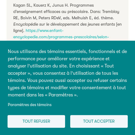
Kagan SL, Kauerz K, Junus H. Programmes
d’enseignement efficaces au préscolaire. Dans: Tremblay
RE, Boivin M, Peters RDeV, eds. Melhuish E, éd. thème.
Encyclopédie sur le développement des jeunes enfants
[en
ligne].
https://www.enfant-
encyclopedie.com/programmes-prescolaires/selon-
experts/programmes-denseignement-efficaces-au-
prescolaire
. Actualisé : Mars 2022. Consulté le 6 août
Nous utilisons des témoins essentiels, fonctionnels et de
2026.
performance pour améliorer votre expérience et
analyser l'utilisation du site. En choisissant « Tout
Citer cet
accepter », vous consentez à l'utilisation de tous les
témoins. Vous pouvez aussi accepter ou refuser certains
types de témoins et modifier votre consentement à tout
moment dans les « Paramètres ».
Partager
Paramètres des témoins
Facebook
X
LinkedIn
Print
TOUT REFUSER
TOUT ACCEPTER