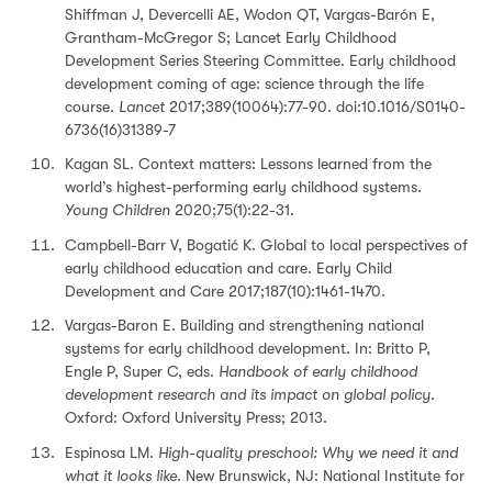
Shiffman J, Devercelli AE, Wodon QT, Vargas-Barón E,
Grantham-McGregor S; Lancet Early Childhood
Development Series Steering Committee. Early childhood
development coming of age: science through the life
course.
Lancet
2017;389(10064):77-90. doi:10.1016/S0140-
6736(16)31389-7
Kagan SL. Context matters: Lessons learned from the
world’s highest-performing early childhood systems.
Young Children
2020;75(1):22-31.
Campbell-Barr V, Bogatić K. Global to local perspectives of
early childhood education and care. Early Child
Development and Care 2017;187(10):1461-1470.
Vargas-Baron E. Building and strengthening national
systems for early childhood development. In: Britto P,
Engle P, Super C, eds.
Handbook of early childhood
development research and its impact on global policy.
Oxford: Oxford University Press; 2013.
Espinosa LM.
High-quality preschool: Why we need it and
what it looks like.
New Brunswick, NJ: National Institute for