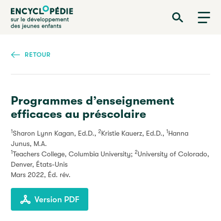
Aller
Encyclopédie sur le développement des jeunes enfants
au
contenu
principal
RETOUR
Programmes d’enseignement
efficaces au préscolaire
1
2
1
Sharon Lynn Kagan, Ed.D.,
Kristie Kauerz, Ed.D.,
Hanna
Junus, M.A.
1
2
Teachers College, Columbia University;
University of Colorado,
Denver, États-Unis
Mars 2022
, Éd. rév.
Version PDF