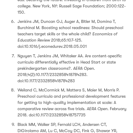
college
. New York, NY: Russell Sage Foundation; 2000:122-
150.
Jenkins JM, Duncan GJ, Auger A, Bitler M, Domina T,
Burchinal M. Boosting school readiness: Should preschool
teachers target skills or the whole child?
Economics of
Education Review
2018;65:107-125.
doi:10.1016/j.econedurev.2018.05.001
Nguyen T, Jenkins JM, Whitaker AA. Are content-specific
curricula differentially effective in Head Start or state
prekindergarten classrooms?.
AERA Open
.
2018;4(2):10.1177/2332858418784283.
doi:10.1177/2332858418784283
Weiland C, McCormick M, Mattera S, Maier M, Morris P.
Preschool curricula and professional development features
for getting to high-quality implementation at scale: A
comparative review across five trials.
AERA Open
. February
2018. doi:10.1177/2332858418757735
Black MM, Walker SP, Fernald LCH, Andersen CT,
DiGirolamo AM, Lu C, McCoy DC, Fink G, Shawar YR,