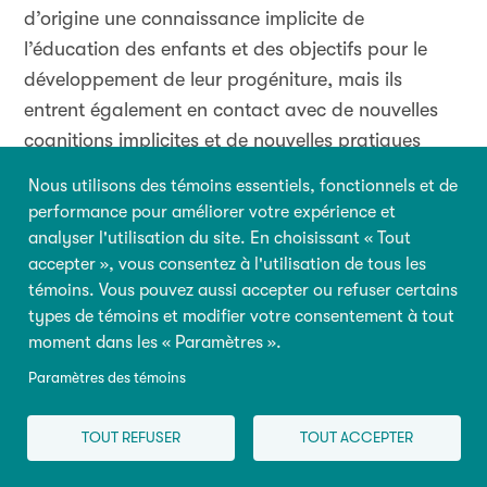
d’origine une connaissance implicite de
l’éducation des enfants et des objectifs pour le
développement de leur progéniture, mais ils
entrent également en contact avec de nouvelles
cognitions implicites et de nouvelles pratiques
explicites concernant l’éducation des enfants dans
Nous utilisons des témoins essentiels, fonctionnels et de
la culture de destination. L’acculturation oblige
performance pour améliorer votre expérience et
donc les parents à composer avec les cognitions
analyser l'utilisation du site. En choisissant « Tout
et les pratiques parentales des deux cultures. La
accepter », vous consentez à l'utilisation de tous les
témoins. Vous pouvez aussi accepter ou refuser certains
manière dont les gens s’acculturent, le degré
types de témoins et modifier votre consentement à tout
auquel ils s’adaptent et leurs cheminements
moment dans les « Paramètres ».
d’adaptation présentent des différences
Paramètres des témoins
individuelles et collectives importantes. Compte
tenu de l’essor de la migration internationale au
TOUT REFUSER
TOUT ACCEPTER
e
XXI
siècle, de plus amples études sont
nécessaires pour obtenir une analyse plus