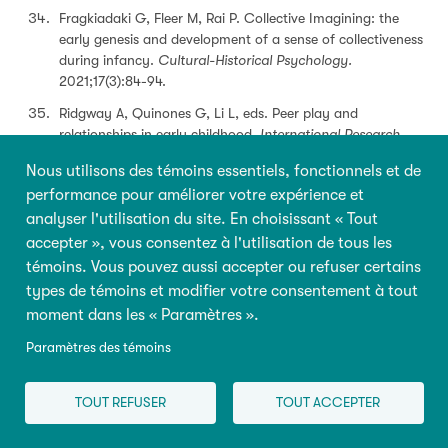
Fragkiadaki G, Fleer M, Rai P. Collective Imagining: the
early genesis and development of a sense of collectiveness
during infancy.
Cultural-Historical Psychology.
2021;17(3):84-94.
Ridgway A, Quinones G, Li L, eds. Peer play and
relationships in early childhood.
International Research
Perspectives.
Springer; 2020.
Nous utilisons des témoins essentiels, fonctionnels et de
Lotman, YuM. Kukly v sisteme kul’tury [Puppets in the
performance pour améliorer votre expérience et
system of culture]. In:
Ob iskusstve
[About Art] Sankt-
analyser l'utilisation du site. En choisissant « Tout
Petersburg: Iskusstvo-SPB; 1998:645-649.
accepter », vous consentez à l'utilisation de tous les
El'konin DB.
Izbrannye psikhologicheskie trudy
[Collected
témoins. Vous pouvez aussi accepter ou refuser certains
Psychological Works]. Moscow: Pedagogika; 1989.
types de témoins et modifier votre consentement à tout
Greenfield P.
Weaving generations together: Evolving
moment dans les « Paramètres ».
creativity in the Maya of Chiapas.
Santa Fe: School of
Paramètres des témoins
American Research Press; 2004.
Mejía-Arauz R, Rogoff B, Paradise R. Cultural variation in
TOUT REFUSER
TOUT ACCEPTER
children’s observation during a demonstration.
International Journal of Behavioral Development.