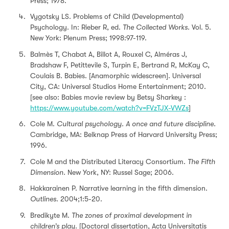
Press; 1978.
Vygotsky LS. Problems of Child (Developmental)
Psychology. In: Rieber R, ed.
The Collected Works.
Vol. 5.
New York: Plenum Press; 1998:97-119.
Balmès T, Chabat A, Billot A, Rouxel C, Alméras J,
Bradshaw F, Petittevile S, Turpin E, Bertrand R, McKay C,
Coulais B. Babies. [Anamorphic widescreen]. Universal
City, CA: Universal Studios Home Entertainment; 2010.
[see also: Babies movie review by Betsy Sharkey :
https://www.youtube.com/watch?v=FVzTJX-VWZs
]
Cole M.
Cultural psychology.
A once and future discipline.
Cambridge, MA: Belknap Press of Harvard University Press;
1996.
Cole M and the Distributed Literacy Consortium.
The Fifth
Dimension.
New York, NY: Russel Sage; 2006.
Hakkarainen P. Narrative learning in the ﬁfth dimension.
Outlines.
2004;1:5-20.
Bredikyte M.
The zones of proximal development in
children’s play
. [Doctoral dissertation, Acta Universitatis