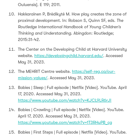
Ouluensis]. E 119; 2011.
Hakkarainen P, Brėdikytė M. How play creates the zone of
proximal development. In: Robson S, Quinn SF, eds.
The
Routledge International Handbook of Young Children’s
Thinking and Understanding.
Abingdon: Routledge;
2015:31-42.
The Center on the Developing Child at Harvard University
website.
https://developingchild.harvard.edu/
. Accessed
May 31, 2023.
The MEHRIT Centre website.
https://self-reg.ca/our-
mission-values/
. Accessed May 31, 2023.
Babies | Sleep | Full episode | Netflix [Video]. YouTube. April
17, 2020. Accessed May 31, 2023.
https://www.youtube.com/watch?v=KJCL9LR6rJI
Babies | Crawling | Full episode | Netflix [Video]. YouTube.
April 17, 2020. Accessed May 31, 2023.
https://www.youtube.com/watch?v=1T3RHuPB_cg
Babies | First Steps | Full episode | Netflix [Video]. YouTube.