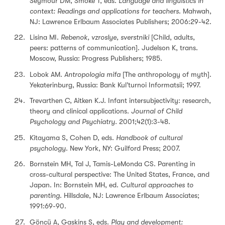
Seymour DM, Smoke T, eds.
Language and linguistics in
context: Readings and applications for teachers
. Mahwah,
NJ: Lawrence Erlbaum Associates Publishers; 2006:29-42.
Lisina MI.
Rebenok, vzroslye, sverstniki
[Child, adults,
peers: patterns of communication]. Judelson K, trans.
Moscow, Russia: Progress Publishers; 1985.
Lobok AM.
Antropologia mifa
[The anthropology of myth].
Yekaterinburg, Russia: Bank Kul’turnoi Informatsii; 1997.
Trevarthen C, Aitken K.J. Infant intersubjectivity: research,
theory and clinical applications.
Journal of Child
Psychology and Psychiatry.
2001;42(1):3-48.
Kitayama S, Cohen D, eds.
Handbook of cultural
psychology
. New York, NY: Guilford Press; 2007.
Bornstein MH, Tal J, Tamis-LeMonda CS. Parenting in
cross-cultural perspective: The United States, France, and
Japan. In: Bornstein MH, ed.
Cultural approaches to
parenting
. Hillsdale, NJ: Lawrence Erlbaum Associates;
1991:69-90.
Göncü A, Gaskins S, eds.
Play and development: