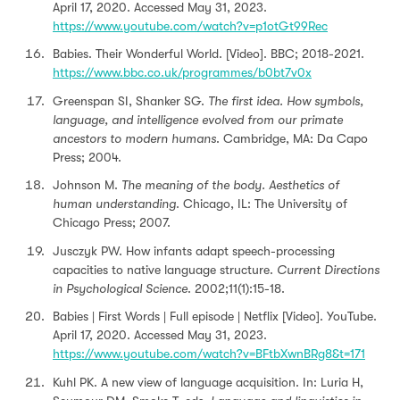
April 17, 2020. Accessed May 31, 2023.
https://www.youtube.com/watch?v=p1otGt99Rec
Babies. Their Wonderful World. [Video]. BBC; 2018-2021.
https://www.bbc.co.uk/programmes/b0bt7v0x
Greenspan SI, Shanker SG.
The first idea. How symbols,
language, and intelligence evolved from our primate
ancestors to modern humans
. Cambridge, MA: Da Capo
Press; 2004.
Johnson M.
The meaning of the body. Aesthetics of
human understanding
. Chicago, IL: The University of
Chicago Press; 2007.
Jusczyk PW. How infants adapt speech-processing
capacities to native language structure.
Current Directions
in Psychological Science
. 2002;11(1):15-18.
Babies | First Words | Full episode | Netflix [Video]. YouTube.
April 17, 2020. Accessed May 31, 2023.
https://www.youtube.com/watch?v=BFtbXwnBRg8&t=171
Kuhl PK. A new view of language acquisition. In: Luria H,