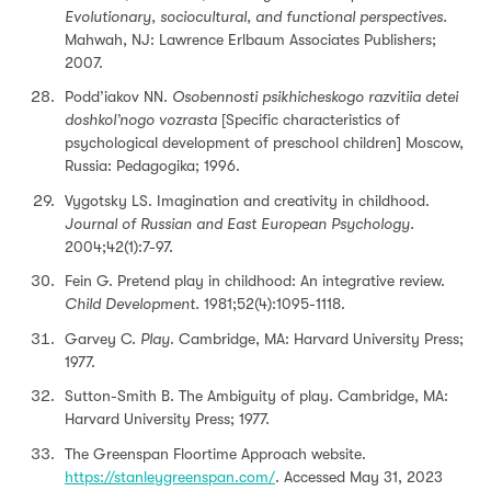
Evolutionary, sociocultural, and functional perspectives.
Mahwah, NJ: Lawrence Erlbaum Associates Publishers;
2007.
Podd’iakov NN.
Osobennosti psikhicheskogo razvitiia detei
doshkol’nogo vozrasta
[Specific characteristics of
psychological development of preschool children] Moscow,
Russia: Pedagogika; 1996.
Vygotsky LS. Imagination and creativity in childhood.
Journal of Russian and East European Psychology.
2004;42(1):7-97.
Fein G. Pretend play in childhood: An integrative review.
Child Development.
1981;52(4):1095-1118.
Garvey C.
Play
. Cambridge, MA: Harvard University Press;
1977.
Sutton-Smith B. The Ambiguity of play. Cambridge, MA:
Harvard University Press; 1977.
The Greenspan Floortime Approach website.
https://stanleygreenspan.com/
. Accessed May 31, 2023