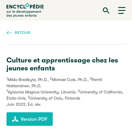
Aller
Encyclopédie sur le développement des jeunes enfants
au
contenu
principal
RETOUR
Culture et apprentissage chez les
jeunes enfants
1
2
3
Milda Bredikyte, Ph.D.,
Michael Cole, Ph.D.,
Pentti
Hakkarainen, Ph.D.
1
2
Vytautas Magnus University, Lituanie,
University of California,
3
États-Unis,
University of Oulu, Finlande
Juin 2023
, Éd. rév.
Version PDF