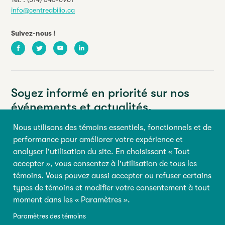
info@centreabilio.ca
Suivez-nous !
Facebook
Twitter
Youtube
LinkedIn
Soyez informé en priorité sur nos
événements et actualités.
Nous utilisons des témoins essentiels, fonctionnels et de
Votre adresse courriel
performance pour améliorer votre expérience et
analyser l'utilisation du site. En choisissant « Tout
Prénom
Nom
accepter », vous consentez à l'utilisation de tous les
témoins. Vous pouvez aussi accepter ou refuser certains
types de témoins et modifier votre consentement à tout
M’inscrire
moment dans les « Paramètres ».
Paramètres des témoins