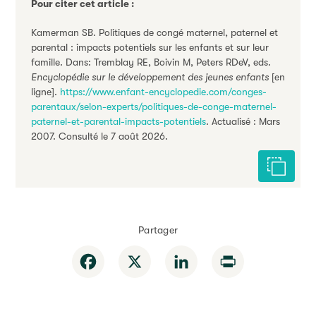
Pour citer cet article :
Kamerman SB. Politiques de congé maternel, paternel et
parental : impacts potentiels sur les enfants et sur leur
famille. Dans: Tremblay RE, Boivin M, Peters RDeV, eds.
Encyclopédie sur le développement des jeunes enfants
[en
ligne].
https://www.enfant-encyclopedie.com/conges-
parentaux/selon-experts/politiques-de-conge-maternel-
paternel-et-parental-impacts-potentiels
. Actualisé : Mars
2007. Consulté le 7 août 2026.
Citer cet
Partager
Facebook
X
LinkedIn
Print