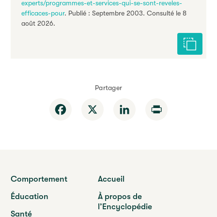
experts/programmes-et-services-qui-se-sont-reveles-
efficaces-pour
. Publié : Septembre 2003. Consulté le 8
août 2026.
Citer cet
Partager
Facebook
X
LinkedIn
Print
Comportement
Accueil
Éducation
À propos de
l’Encyclopédie
Santé