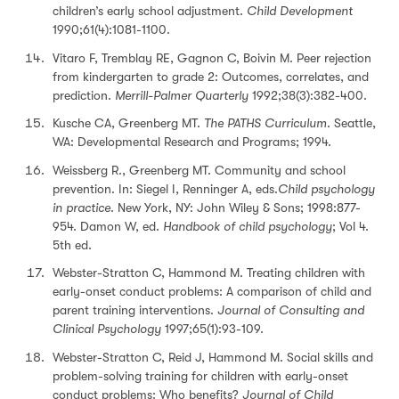
children’s early school adjustment.
Child Development
1990;61(4):1081-1100.
Vitaro F, Tremblay RE, Gagnon C, Boivin M. Peer rejection
from kindergarten to grade 2: Outcomes, correlates, and
prediction.
Merrill-Palmer Quarterly
1992;38(3):382-400.
Kusche CA, Greenberg MT.
The PATHS Curriculum
. Seattle,
WA: Developmental Research and Programs; 1994.
Weissberg R., Greenberg MT. Community and school
prevention. In: Siegel I, Renninger A, eds.
Child psychology
in practice
. New York, NY: John Wiley & Sons; 1998:877-
954. Damon W, ed.
Handbook of child psychology
; Vol 4.
5th ed.
Webster-Stratton C, Hammond M. Treating children with
early-onset conduct problems: A comparison of child and
parent training interventions.
Journal of Consulting and
Clinical Psychology
1997;65(1):93-109.
Webster-Stratton C, Reid J, Hammond M. Social skills and
problem-solving training for children with early-onset
conduct problems: Who benefits?
Journal of Child