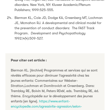
disorders
. New York, NY: Kluwer Academic/Plenum
Publishers; 1999:525-555.
Bierman KL, Coie JD, Dodge KA, Greenberg MT, Lochman
JE, Mcmahon RJ. A developmental and clinical model for
the prevention of conduct disorders: The FAST Track
Program
. Development and Psychopathology
1992;4(4):509-527.
Pour citer cet article :
Bierman KL. [Archivé] Programmes et services qui se sont
révélés efficaces pour diminuer l’agressivité chez les
jeunes enfants: Commentaires sur Webster-
Stratton,Lochman et Domitrovich et Greenberg. Dans:
Tremblay RE, Boivin M, Peters RDeV, eds. Tremblay RE, éd.
thème.
Encyclopédie sur le développement des jeunes
enfants
[en ligne].
https://www.enfant-
encyclopedie.com/agressivite-agression/selon-