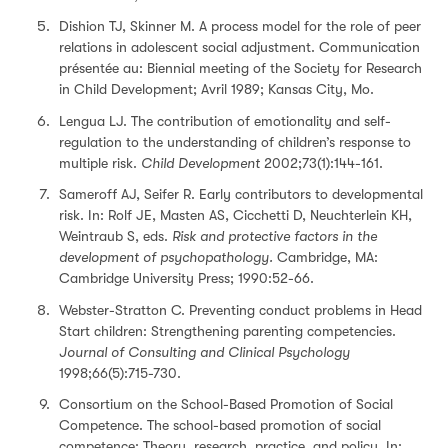
Dishion TJ, Skinner M. A process model for the role of peer
relations in adolescent social adjustment. Communication
présentée au: Biennial meeting of the Society for Research
in Child Development; Avril 1989; Kansas City, Mo.
Lengua LJ. The contribution of emotionality and self-
regulation to the understanding of children’s response to
multiple risk.
Child Development
2002;73(1):144-161.
Sameroff AJ, Seifer R. Early contributors to developmental
risk. In: Rolf JE, Masten AS, Cicchetti D, Neuchterlein KH,
Weintraub S, eds.
Risk and protective factors in the
development of psychopathology.
Cambridge, MA:
Cambridge University Press; 1990:52-66.
Webster-Stratton C. Preventing conduct problems in Head
Start children: Strengthening parenting competencies.
Journal of Consulting and Clinical Psychology
1998;66(5):715-730.
Consortium on the School-Based Promotion of Social
Competence. The school-based promotion of social
competence: Theory, research, practice, and policy. In: