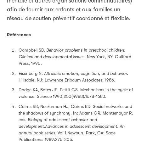
mentale et autres organisations communautaires)
afin de fournir aux enfants et aux familles un
réseau de soutien préventif coordonné et flexible.
Références
Campbell SB
. Behavior problems in preschool children:
Clinical and developmental issues.
New York, NY: Guilford
Press; 1990.
Eisenberg N.
Altruistic emotion, cognition, and behavior.
Hillsdale, NJ: Lawrence Erlbaum Associates; 1986.
Dodge KA, Bates JE, Pettit GS. Mechanisms in the cycle of
violence.
Science
1990;250(4988):1678-1683.
Cairns RB, Neckerman HJ, Cairns BD. Social networks and
the shadows of synchrony. In: Adams GR, Montemayor R,
eds.
Biology of adolescent behavior and
development.
Advances in adolescent development: An
annual book series,
Vol 1.Newbury Park, CA: Sage
Publications; 1989:275-305.