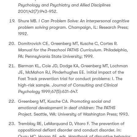
Psychology and Psychiatry and Allied Disciplines
2001;42(7):943-952.
Shure MB.
I Can Problem Solve: An interpersonal cognitive
problem solving program.
Champaign, IL: Research Press;
1992.
Domitrovich CE, Greenberg MT, Kusche C, Cortes R.
Manual for the Preschool PATHS Curriculum
. Philadelphia,
PA: Pennsylvania State University; 1999.
Bierman KL, Coie JD, Dodge KA, Greenberg MT, Lochman
JE, McMahon RJ, Pinderhughes EE. Initial impact of the
Fast Track prevention trial for conduct problems: I. The
high-risk sample
. Journal of Consulting and Clinical
Psychology
1999;67(5):631-647.
Greenberg MT, Kusche CA.
Promoting social and
emotional development in deaf children: The PATHS
Project.
Seattle, WA: University of Washington Press; 1993.
Tremblay RE, LeMarquand D, Vitaro F. The prevention of
oppositional defiant disorder and conduct disorder. In:
Quay HC, Hogan AE, eds.
Handbook of disruptive behavior