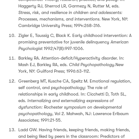
Haggerty RJ, Sherrod LR, Garmezy N, Rutter M, eds.
Stress, risk, and resilience in children and adolescents:
Processes, mechanisms, and interventions.
New York, NY:
Cambridge University Press; 1994:268-316.
Zigler E, Taussig C, Black K. Early childhood intervention: A
promising preventative for juvenile delinquency
American
Psychologist
1992;47(8):997-1006.
Barkley RA. Attention-deficit/Hyperactivity disorder. In:
Mash EJ, Barkley RA, eds.
Child Psychopathology
.New
York, NY: Guilford Press; 1996:63-112.
Greenberg MT, Kusche CA, Speltz M. Emotional regulation,
self control, and psychopathology: The role of
relationships in early childhood. In: Cicchetti D, Toth SL,
eds.
Internalizing and externalizing expressions of
dysfunction: Rochester symposium on developmental
psychopathology
, Vol 2. Mahwah, NJ: Lawrence Erlbaum
Associates; 1991:21‑55.
Ladd GW. Having friends, keeping friends, making friends,
and being liked by peers in the classroom: Predictors of