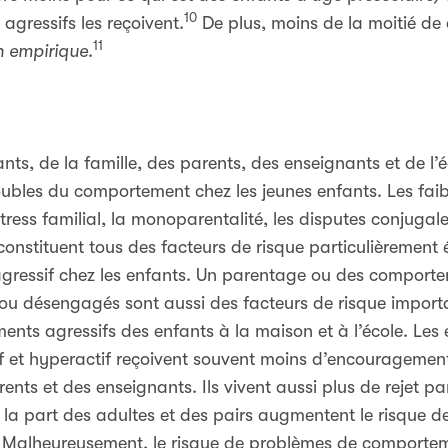
10
gressifs les reçoivent.
De plus, moins de la moitié de 
11
n empirique
.
nts, de la famille, des parents, des enseignants et de l’
ubles du comportement chez les jeunes enfants. Les faibl
tress familial, la monoparentalité, les disputes conjugal
onstituent tous des facteurs de risque particulièrement
ressif chez les enfants. Un parentage ou des comport
s ou désengagés sont aussi des facteurs de risque impor
ents agressifs des enfants à la maison et à l’école. Le
ntif et hyperactif reçoivent souvent moins d’encouragemen
nts et des enseignants. Ils vivent aussi plus de rejet par
de la part des adultes et des pairs augmentent le risque 
té. Malheureusement, le risque de problèmes de comportem