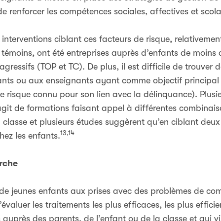
 de renforcer les compétences sociales, affectives et scola
 interventions ciblant ces facteurs de risque, relativeme
 témoins, ont été entreprises auprès d’enfants de moins 
essifs (TOP et TC). De plus, il est difficile de trouver 
nts ou aux enseignants ayant comme objectif principal d
 de risque connu pour son lien avec la délinquance). Plu
git de formations faisant appel à différentes combinais
la classe et plusieurs études suggèrent qu’en ciblant deux
13,14
chez les enfants.
erche
de jeunes enfants aux prises avec des problèmes de com
évaluer les traitements les plus efficaces, les plus effici
 auprès des parents, de l’enfant ou de la classe et qui vis