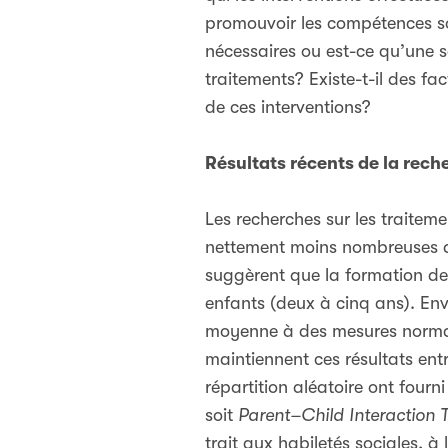
promouvoir les compétences soc
nécessaires ou est-ce qu’une se
traitements? Existe-t-il des fa
de ces interventions?
Résultats récents de la rech
Les recherches sur les traite
nettement moins nombreuses que
suggèrent que la formation des 
enfants (deux à cinq ans). En
moyenne à des mesures normalis
maintiennent ces résultats ent
répartition aléatoire ont four
soit
Pa
rent–Child Interaction
trait aux habiletés sociales, à