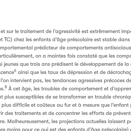
 et sur le traitement de l’agressivité est extrêmement im
t TC) chez les enfants d’âge préscolaire est stable dans 
omportemental prédicteur de comportements antisociaux 
articulièrement, on a maintes fois constaté que les comp
i jeunes que trois ans prédisent le développement de la 
6
scence
ainsi que les taux de dépression et de décrochag
 l’on intervient pas, les tendances agressives
précoces
de
8
ns.
À cet âge, les troubles de comportement et d’appre
ont plus susceptibles de se transformer en trouble chroniq
 plus difficile et coûteux au fur et à mesure que l’enfant 
r des traitements et de concentrer les efforts de prévent
ire. Malheureusement, les projections actuelles laissent
ore moins pour ce qui est des enfants d’âge préscolaire)