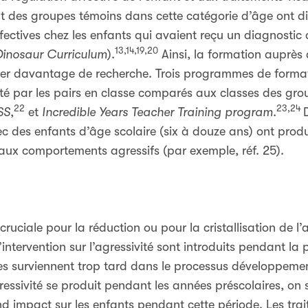
t des groupes témoins dans cette catégorie d’âge ont dim
fectives chez les enfants qui avaient reçu un diagnosti
13,14,19,20
 Dinosaur Curricu
lum
).
Ainsi, la formation auprès
ctuer davantage de recherche. Trois programmes de forma
ité par les pairs en classe comparés aux classes des gr
22
23,24
SS
,
et
Incredible Years Teacher Training program
.
c des enfants d’âge scolaire (six à douze ans) ont produ
t aux comportements agressifs (par exemple, réf. 25).
ruciale pour la réduction ou pour la cristallisation de l
ntervention sur l’agressivité sont introduits pendant la
 surviennent trop tard dans le processus développemental
ressivité se produit pendant les années préscolaires, on 
d impact sur les enfants pendant cette période. Les tra