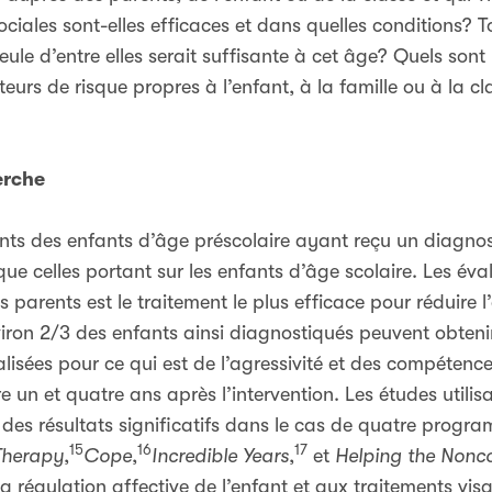
iales sont-elles efficaces et dans quelles conditions? T
ule d’entre elles serait suffisante à cet âge? Quels sont 
cteurs de risque propres à l’enfant, à la famille ou à la c
erche
ments des enfants d’âge préscolaire ayant reçu un diagno
 celles portant sur les enfants d’âge scolaire. Les éval
parents est le traitement le plus efficace pour réduire l’
viron 2/3 des enfants ainsi diagnostiqués peuvent obten
ées pour ce qui est de l’agressivité et des compétences 
re un et quatre ans après l’intervention. Les études utili
ni des résultats significatifs dans le cas de quatre prog
15
16
17
 Therapy
,
Cope
,
Incredible Years
,
et
Helping the Nonc
 la régulation affective de l’enfant et aux traitements vis