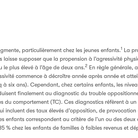
1
augmente, particulièrement chez les jeunes enfants.
La pr
nts laisse supposer que la propension à l’agressivité ph
2
u le plus élevé à l’âge de deux ans.
En règle générale, a
essivité commence à décroître année après année et atte
inq à six ans). Cependant, chez certains enfants, les ni
nduisent finalement au diagnostic du trouble opposition
les du comportement (TC). Ces diagnostics réfèrent à 
ui incluent des taux élevés d’opposition, de provocation 
es enfants correspondent au critère de l’un ou des deux 
35 % chez les enfants de familles à faibles revenus et d