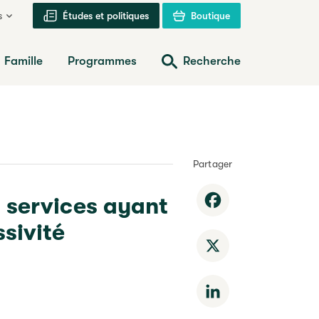
s
Études et politiques
Boutique
Famille
Programmes
Recherche
Partager
: services ayant
Facebook
ssivité
X
LinkedIn